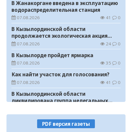
В Жанакоргане введена в эксплуатацию
водораспределительная станция
07.08.2026
41
0
В Кызылординской области
продолжается экологическая акция
«Таза Қазақстан»
07.08.2026
24
0
В Кызылорде пройдет ярмарка
07.08.2026
35
0
Как найти участок для голосования?
07.08.2026
41
0
В Кызылординской области
ликвидирована группа нелегальных
добытчиков золота
07.08.2026
37
0
Аким области ознакомился с работой
PDF версия газеты
племенного хозяйства в