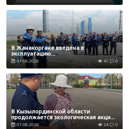
В Жанакоргане введена в
эксплуатацию
водораспределительная станция
07.08.2026
41
0
В Кызылординской области
продолжается экологическая акция
«Таза Қазақстан»
07.08.2026
24
0