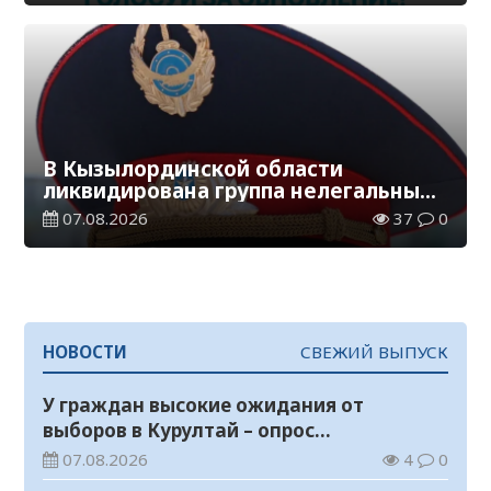
В Кызылординской области
ликвидирована группа нелегальных
добытчиков золота
07.08.2026
37
0
НОВОСТИ
СВЕЖИЙ ВЫПУСК
У граждан высокие ожидания от
выборов в Курултай – опрос
общественного мнения
07.08.2026
4
0