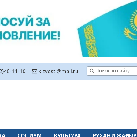
2)40-11-10
kizvesti@mail.ru
КА
СОЦИУМ
КУЛЬТУРА
РУХАНИ ЖАҢҒЫР