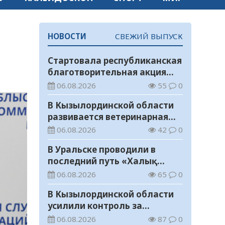
НОВОСТИ
СВЕЖИЙ ВЫПУСК
Стартовала республиканская
благотворительная акция
«Дорога в школу»
06.08.2026
55
0
В Кызылординской области
развивается ветеринарная
отрасль
06.08.2026
42
0
В Уральске проводили в
последний путь «Халық
Қаһарманы» Ивана
06.08.2026
65
0
Степановича Гапича
В Кызылординской области
усилили контроль за
финансовой дисциплиной
06.08.2026
87
0