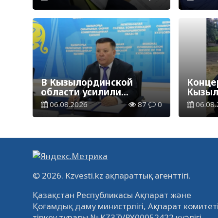
акция «Дорога в школу»
В Кызылординской
Концер
области усилили
Кызыл
контроль за финансовой
наруш
06.08.2026
87
0
06.08.
дисциплиной
общес
© 2026. Kzvesti.kz ақпараттық агенттігі.
Қазақстан Республикасы Ақпарат және
Қоғамдық даму министрлігі, Ақпарат комитетін
тіркеу туралы № KZ37VPY00052422 куәлігі