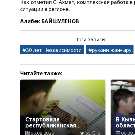
Как отметил С. Ахмет, комплексная работа 
ситуации в регионе.
Алибек БАЙШУЛЕНОВ
Тэги записи:
30 лет Независимости
рухани жанғыру
Читайте также:
Стартовала
В Кыз
республиканская
облас
благотворительная
ветер
06.08.2026
55
0
06.08.