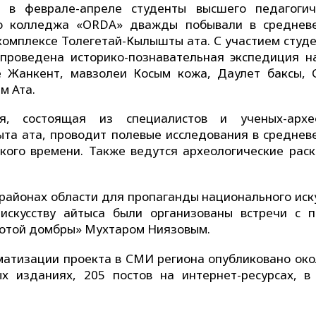
, в феврале-апреле студенты высшего педагогич
о колледжа «ORDA» дважды побывали в среднев
комплексе Толегетай-Кылышты ата. С участием студе
 проведена историко-познавательная экспедиция н
е Жанкент, мавзолеи Косым кожа, Даулет баксы, 
м Ата.
ия, состоящая из специалистов и ученых-архе
та ата, проводит полевые исследования в среднев
ого времени. Также ведутся археологические раск
 районах области для пропаганды национального иск
скусству айтыса были организованы встречи с п
лотой домбры» Мухтаром Ниязовым.
атизации проекта в СМИ региона опубликовано око
х изданиях, 205 постов на интернет-ресурсах, в