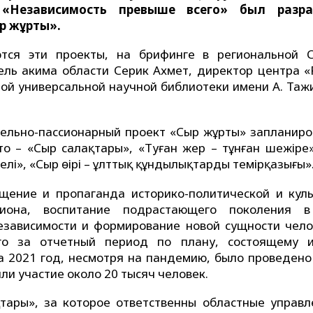
 «Независимость превыше всего» был разра
р жұрты».
тся эти проекты, на брифинге в региональной 
ль акима области Серик Ахмет, директор центра «
ной универсальной научной библиотеки имени А. Таж
ательно-пассионарный проект «Сыр жұрты» запланиро
то – «Сыр саңлақтары», «Туған жер – тұнған шежіре»
 елі», «Сыр өңірі – ұлттық құндылықтардың темірқазығы»
щение и пропаганда историко-политической и куль
гиона, воспитание подрастающего поколения 
езависимости и формирование новой сущности чело
го за отчетный период по плану, состоящему 
 2021 год, несмотря на пандемию, было проведено
ли участие около 20 тысяч человек.
қтары», за которое ответственны областные управл