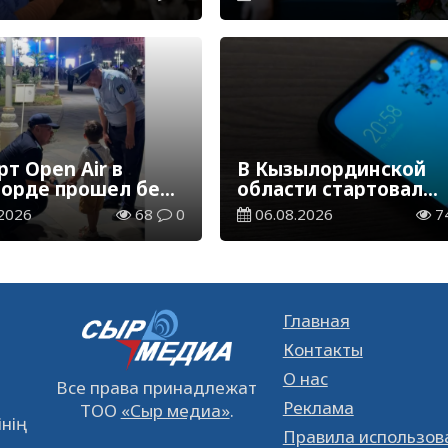
Степановича Гапича
т Open Air в
В Кызылординской
орде прошел без
области стартовал
ений
конкурс видеоролико
2026
68
0
06.08.2026
7
твенного порядка
семейных ценностях
Конституции
Главная
Контакты
О нас
Все права принадлежат
Реклама
ТОО
«Сыр медиа»
.
ің
Правила использов