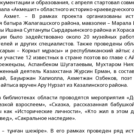
окументации и образования, с апреля стартовал сов
иала «Акмешит» областного историко-краеведческого
. Ахмет. – В рамках проекта организованы ист
ая батыра Жалагашского района, мавзолеи – Марала
ы Ишана Султанулы Сырдарьинского района и Хораса
ции было задействовано около 20 музейных работ
телей и других специалистов. Также проведены обл
к сарын – Коркыт мұрасы» и республиканский айтыс 
и участие 12 известных в стране поэтов во главе с 
режеқызы, Аспанбеком Шугатаевым, Мухтаром Ния
женный деятель Казахстана Журсин Ерман, в соста
ай, Бауыржан Халиолла, Ахметжан Озбеков, поэт
айтыса вручен Ару Нурзат из Казалинского района.
 библиотеках области проводятся мероприятия «Д
азкой взрослеем», «Сказка, рассказанная бабушкой
 как «Исторические личности», «Кто жил в этом д
вед», «Сакральное наследие».
 – тұнған шежіре». В его рамках проведен ряд ист