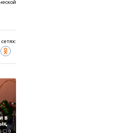
ческой
 сетях:
и в
ық
5
0