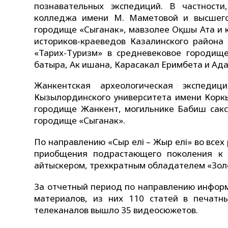
познавательных экспедиций. В частности
колледжа имени М. Маметовой и высшег
городище «Сыганак», мавзолее Оқшы Ата и 
историков-краеведов Казалинского района
«Тарих-Туризм» в средневековое городищ
батыра, Ак ишана, Карасакал Еримбета и Ада
Жанкентская археологическая экспедиц
Кызылординского университета имени Коркы
городище Жанкент, могильнике Бабиш сакск
городище «Сыганак».
По направлению «Сыр елі – Жыр елі» во всех
приобщения подрастающего поколения к и
айтыскером, трехкратным обладателем «Зо
За отчетный период по направлению информ
материалов, из них 110 статей в печатны
телеканалов вышло 35 видеосюжетов.