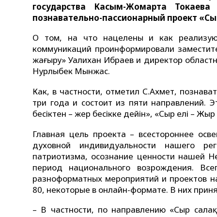
государства Касым-Жомарта Токаева
познавательно-пассионарный проект «Сы
О том, на что нацелены и как реализую
коммуникаций проинформировали заместите
жаңғыру» Уалихан Ибраев и директор област
Нурлыбек Мынжас.
Как, в частности, отметил С.Ахмет, познав
три года и состоит из пяти направлений. Э
бесіктен – жер бесікке дейін», «Сыр елі – Жыр
Главная цель проекта – всестороннее осве
духовной индивидуальности нашего ре
патриотизма, осознание ценности нашей Н
период национального возрождения. Все
разноформатных мероприятий и проектов на
80, некоторые в онлайн-формате. В них приня
– В частности, по направлению «Сыр саңла