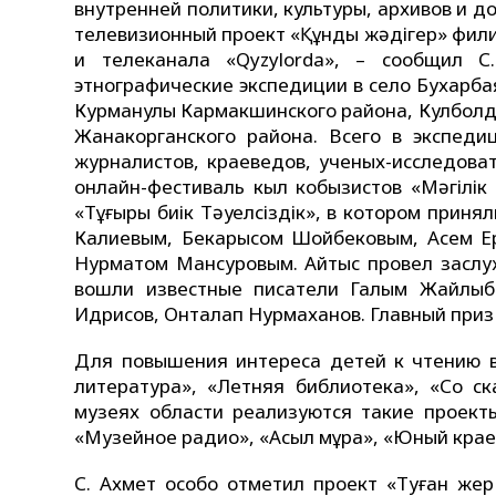
внутренней политики, культуры, архивов и д
телевизионный проект «Құнды жәдігер» фил
и телеканала «Qyzylorda», – сообщил С
этнографические экспедиции в село Бухарб
Курманулы Кармакшинского района, Кулболд
Жанакорганского района. Всего в экспеди
журналистов, краеведов, ученых-исследова
онлайн-фестиваль кыл кобызистов «Мәңгілі
«Тұғыры биік Тәуелсіздік», в котором принял
Калиевым, Бекарысом Шойбековым, Асем Е
Нурматом Мансуровым. Айтыс провел заслу
вошли известные писатели Галым Жайлыб
Идрисов, Онталап Нурмаханов. Главный приз 
Для повышения интереса детей к чтению в
литература», «Летняя библиотека», «Со ск
музеях области реализуются такие проекты
«Музейное радио», «Асыл мұра», «Юный крае
С. Ахмет особо отметил проект «Туған жер