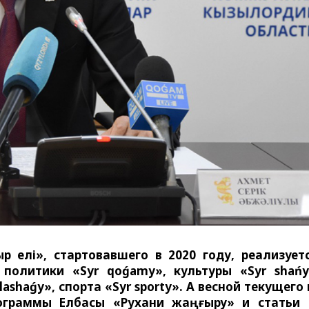
 елі», стартовавшего в 2020 году, реализует
политики «Syr qoǵamy», культуры «Syr shańy
lashaǵy», спорта «Syr sporty». А весной текущего 
рограммы Елбасы «Рухани жаңғыру» и статьи 