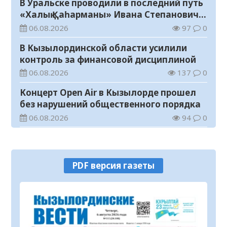
В Уральске проводили в последний путь
«Халық Қаһарманы» Ивана Степановича
Гапича
06.08.2026
97
0
В Кызылординской области усилили
контроль за финансовой дисциплиной
06.08.2026
137
0
Концерт Open Air в Кызылорде прошел
без нарушений общественного порядка
06.08.2026
94
0
В Кызылординской области стартовал
конкурс видеороликов о семейных
ценностях и Конституции
06.08.2026
102
0
PDF версия газеты
Соблюдение правил пожарной
безопасности – обязанность каждого
гражданина
06.08.2026
57
0