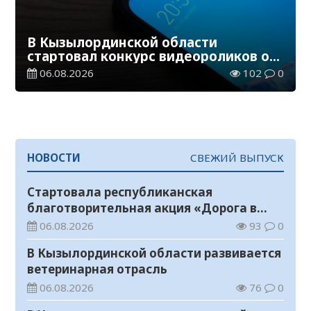
В Кызылординской области
стартовал конкурс видеороликов о
семейных ценностях и Конституции
06.08.2026
102
0
НОВОСТИ
СВЕЖИЙ ВЫПУСК
Стартовала республиканская
благотворительная акция «Дорога в
школу»
06.08.2026
93
0
В Кызылординской области развивается
ветеринарная отрасль
06.08.2026
76
0