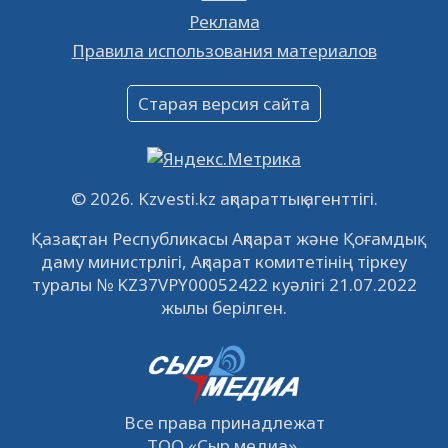
Реклама
Объявление
Правила использования материалов
16.12.2022
61037
0
Объявление
Старая версия сайта
09.12.2022
64110
0
Свободные рабочие места
22.11.2022
16433
0
© 2026. Kzvesti.kz ақпараттық агенттігі.
IPO «КазМунайГаз»: компания проведет
Қазақстан Республикасы Ақпарат және Қоғамдық
встречу с инвесторами в Кызылорде 22
даму министрлігі, Ақпарат комитетінің тіркеу
ноября
21.11.2022
14941
0
туралы № KZ37VPY00052422 куәлігі 21.07.2022
жылы берілген.
Все права принадлежат
ТОО
«Сыр медиа»
.