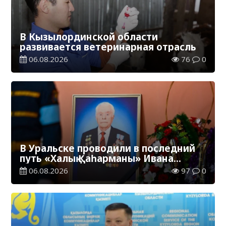
В Кызылординской области
развивается ветеринарная отрасль
06.08.2026
76
0
В Уральске проводили в последний
путь «Халық Қаһарманы» Ивана
Степановича Гапича
06.08.2026
97
0