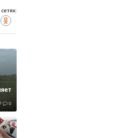
 сетях:
ляет
7
0