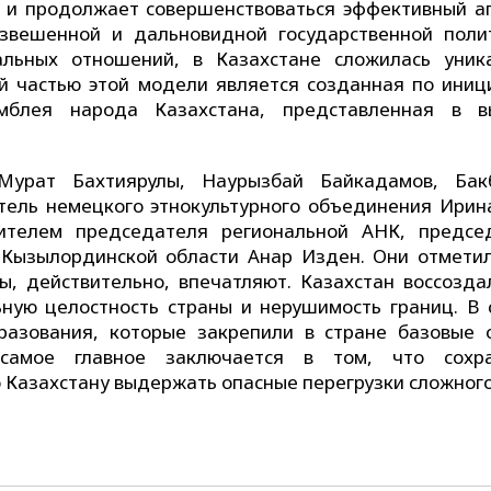
н и продолжает совершенствоваться эффективный а
взвешенной и дальновидной государственной поли
альных отношений, в Казахстане сложилась уник
й частью этой модели является созданная по иниц
мблея народа Казахстана, представленная в 
урат Бахтиярулы, Наурызбай Байкадамов, Бак
тель немецкого этнокультурного объединения Ирин
ителем председателя региональной АНК, предсе
 Кызылординской области Анар Изден. Они отметил
, действительно, впечатляют. Казахстан воссозда
ьную целостность страны и нерушимость границ. В 
азования, которые закрепили в стране базовые 
 самое главное заключается в том, что сохр
 Казахстану выдержать опасные перегрузки сложного