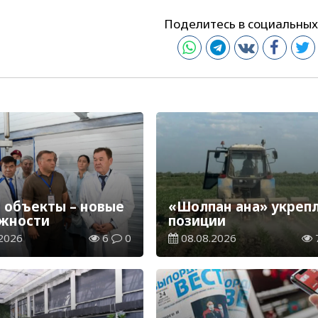
Поделитесь в социальных
 объекты – новые
«Шолпан ана» укреп
жности
позиции
2026
6
0
08.08.2026