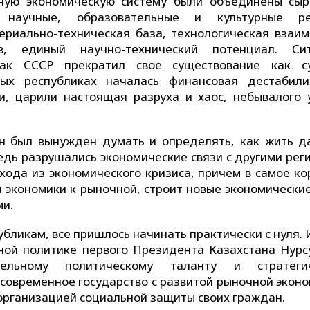
ную экономическую систему были объединены сыр
, научные, образовательные и культурные ре
иально-техническая база, технологическая взаим
в, единый научно-технический потенциал. Си
как СССР прекратил свое существование как с
х республиках началась финансовая дестабили
, царили настоящая разруха и хаос, небывалого 
ан был вынужден думать и определять, как жить д
ведь разрушались экономические связи с другими рег
хода из экономического кризиса, причем в самое ко
й экономики к рыночной, строит новые экономические
ми.
убликам, все пришлось начинать практически с нуля.
ной политике первого Президента Казахстана Нурс
ельному политическому таланту и стратегич
современное государство с развитой рыночной эконо
 организацией социальной защиты своих граждан.