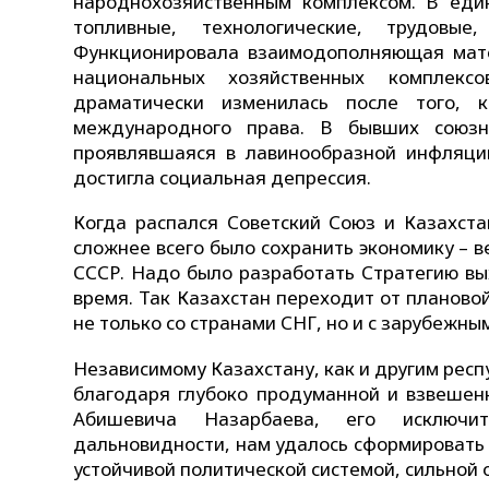
народнохозяйственным комплексом. В еди
топливные, технологические, трудовые
Функционировала взаимодополняющая матер
национальных хозяйственных комплексо
драматически изменилась после того, 
международного права. В бывших союзны
проявлявшаяся в лавинообразной инфляции
достигла социальная депрессия.
Когда распался Советский Союз и Казахст
сложнее всего было сохранить экономику – 
СССР. Надо было разработать Стратегию вы
время. Так Казахстан переходит от планово
не только со странами СНГ, но и с зарубежны
Независимому Казахстану, как и другим респ
благодаря глубоко продуманной и взвешен
Абишевича Назарбаева, его исключит
дальновидности, нам удалось сформировать 
устойчивой политической системой, сильной