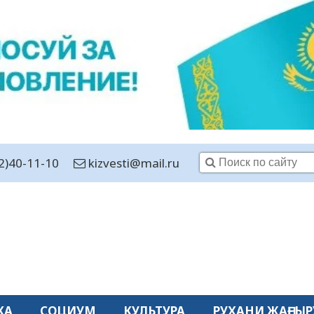
2)40-11-10
kizvesti@mail.ru
КА
СОЦИУМ
КУЛЬТУРА
РУХАНИ ЖАҢҒЫР