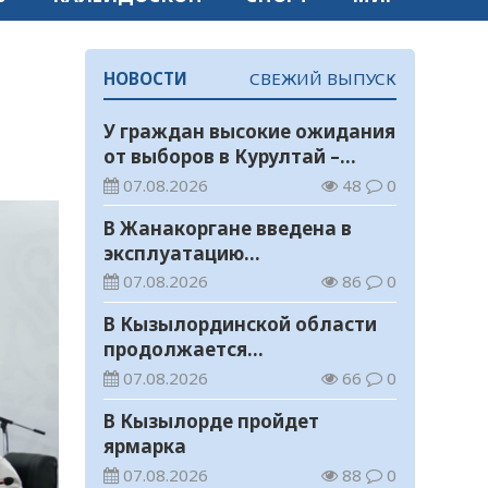
НОВОСТИ
СВЕЖИЙ ВЫПУСК
У граждан высокие ожидания
от выборов в Курултай –
опрос общественного мнения
07.08.2026
48
0
В Жанакоргане введена в
эксплуатацию
водораспределительная
07.08.2026
86
0
станция
В Кызылординской области
продолжается
экологическая акция «Таза
07.08.2026
66
0
Қазақстан»
В Кызылорде пройдет
ярмарка
07.08.2026
88
0