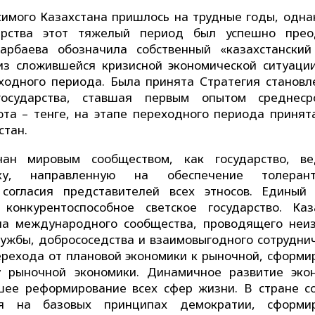
симого Казахстана пришлось на трудные годы, одна
арства этот тяжелый период был успешно прео
арбаева обозначила собственный «казахстанский
из сложившейся кризисной экономической ситуации
ходного периода. Была принята Стратегия становл
государства, ставшая первым опытом среднеср
та – тенге, на этапе переходного периода принят
стан.
ан мировым сообществом, как государство, в
ку, направленную на обеспечение толерантн
 согласия представителей всех этносов. Единый
конкурентоспособное светское государство. Каз
ена международного сообщества, проводящего неи
ужбы, добрососедства и взаимовыгодного сотруднич
рехода от плановой экономики к рыночной, сформи
у рыночной экономики. Динамичное развитие эко
шее реформирование всех сфер жизни. В стране с
ая на базовых принципах демократии, сформи