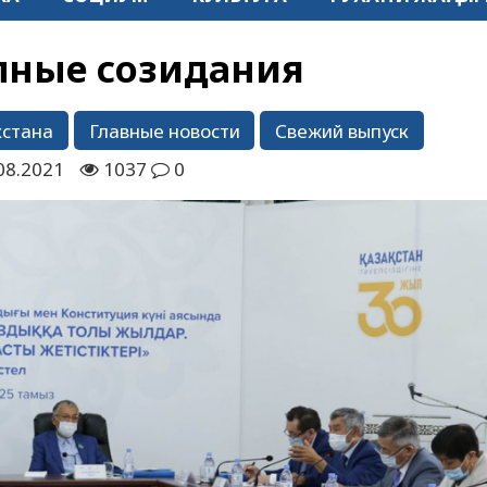
лные созидания
хстана
Главные новости
Свежий выпуск
08.2021
1037
0