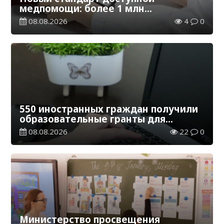
медпомощи: более 1 млн
казахстанцев получили
08.08.2026
4
0
телемедицинские услуги
550 иностранных граждан получили
образовательные гранты для
обучения в Казахстане
08.08.2026
22
0
Министерство просвещения