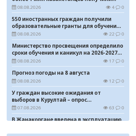
телемедицинские услуги
08.08.2026
4
0
550 иностранных граждан получили
образовательные гранты для обучения в
Казахстане
08.08.2026
22
0
Министерство просвещения определило
сроки обучения и каникул на 2026-2027
учебный год
08.08.2026
17
0
Прогноз погоды на 8 августа
08.08.2026
12
0
У граждан высокие ожидания от
выборов в Курултай – опрос
общественного мнения
07.08.2026
63
0
В Жанакоргане введена в эксплуатацию
водораспределительная станция
07.08.2026
96
0