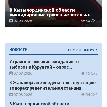
В Кызылординской области
ликвидирована группа нелегальных
добытчиков золота
07.08.2026
50
0
НОВОСТИ
СВЕЖИЙ ВЫПУСК
У граждан высокие ожидания от
выборов в Курултай – опрос
общественного мнения
07.08.2026
15
0
В Жанакоргане введена в эксплуатацию
водораспределительная станция
07.08.2026
54
0
В Кызылординской области