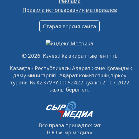
Реклама
Объявление
Правила использования материалов
16.12.2022
61048
0
Объявление
Старая версия сайта
09.12.2022
64120
0
Свободные рабочие места
22.11.2022
16440
0
© 2026. Kzvesti.kz ақпараттық агенттігі.
IPO «КазМунайГаз»: компания проведет
Қазақстан Республикасы Ақпарат және Қоғамдық
встречу с инвесторами в Кызылорде 22
даму министрлігі, Ақпарат комитетінің тіркеу
ноября
21.11.2022
14947
0
туралы № KZ37VPY00052422 куәлігі 21.07.2022
жылы берілген.
Все права принадлежат
ТОО
«Сыр медиа»
.