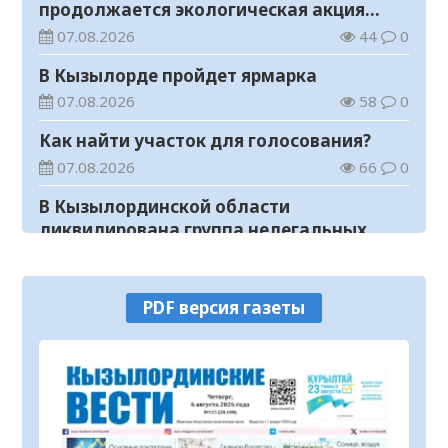
продолжается экологическая акция
«Таза Қазақстан»
07.08.2026
44
0
В Кызылорде пройдет ярмарка
07.08.2026
58
0
Как найти участок для голосования?
07.08.2026
66
0
В Кызылординской области
ликвидирована группа нелегальных
добытчиков золота
07.08.2026
50
0
Аким области ознакомился с работой
PDF версия газеты
племенного хозяйства в
Жанакорганском районе
07.08.2026
89
0
В Кызылординской области пройдут
мероприятия, посвященные
Международному дню молодежи
07.08.2026
43
0