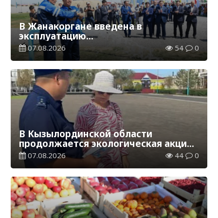
В Жанакоргане введена в
эксплуатацию
водораспределительная станция
07.08.2026
54
0
В Кызылординской области
продолжается экологическая акция
«Таза Қазақстан»
07.08.2026
44
0