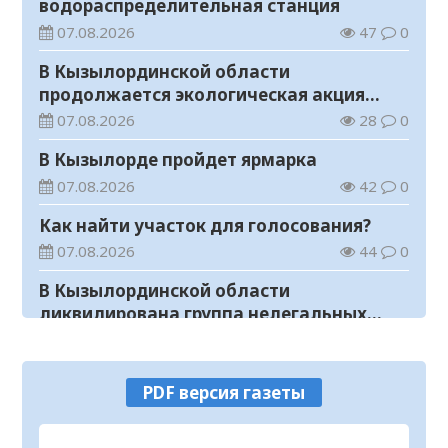
водораспределительная станция
07.08.2026
47
0
В Кызылординской области
продолжается экологическая акция
«Таза Қазақстан»
07.08.2026
28
0
В Кызылорде пройдет ярмарка
07.08.2026
42
0
Как найти участок для голосования?
07.08.2026
44
0
В Кызылординской области
ликвидирована группа нелегальных
добытчиков золота
07.08.2026
42
0
Аким области ознакомился с работой
PDF версия газеты
племенного хозяйства в
Жанакорганском районе
07.08.2026
80
0