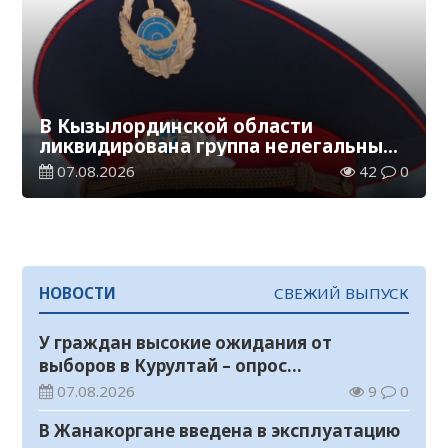
В Кызылординской области
ликвидирована группа нелегальных
добытчиков золота
07.08.2026
42
0
НОВОСТИ
СВЕЖИЙ ВЫПУСК
У граждан высокие ожидания от
выборов в Курултай – опрос
общественного мнения
07.08.2026
9
0
В Жанакоргане введена в эксплуатацию