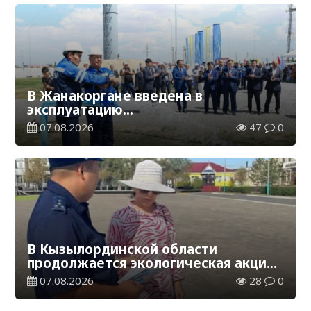
В Жанакоргане введена в
эксплуатацию
водораспределительная станция
07.08.2026
47
0
В Кызылординской области
продолжается экологическая акция
«Таза Қазақстан»
07.08.2026
28
0