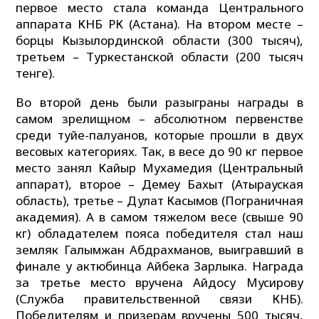
первое место стала команда Центрального
аппарата КНБ РК (Астана). На втором месте –
борцы Кызылординской области (300 тысяч),
третьем – Туркестанской области (200 тысяч
тенге).
Во второй день были разыграны награды в
самом зрелищном – абсолютном первенстве
среди туйе-палуанов, которые прошли в двух
весовых категориях. Так, в весе до 90 кг первое
место занял Кайыр Мухамедия (Центральный
аппарат), второе – Демеу Бахыт (Атырауская
область), третье – Дулат Касымов (Пограничная
академия). А в самом тяжелом весе (свыше 90
кг) обладателем пояса победителя стал наш
земляк Галымжан Абдрахманов, выигравший в
финале у актюбинца Айбека Зарлыка. Награда
за третье место вручена Айдосу Мусирову
(Служба правительственной связи КНБ).
Победителям и призерам вручены 500 тысяч,