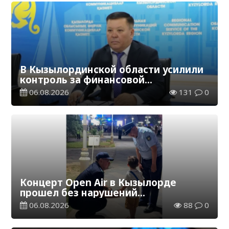
В Кызылординской области усилили
контроль за финансовой
дисциплиной
06.08.2026
131
0
Концерт Open Air в Кызылорде
прошел без нарушений
общественного порядка
06.08.2026
88
0