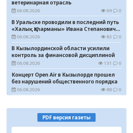
ветеринарная отрасль
06.08.2026
69
0
В Уральске проводили в последний путь
«Халық Қаһарманы» Ивана Степановича
Гапича
06.08.2026
83
0
В Кызылординской области усилили
контроль за финансовой дисциплиной
06.08.2026
131
0
Концерт Open Air в Кызылорде прошел
без нарушений общественного порядка
06.08.2026
88
0
В Кызылординской области стартовал
конкурс видеороликов о семейных
ценностях и Конституции
06.08.2026
95
0
PDF версия газеты
Соблюдение правил пожарной