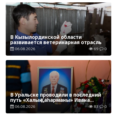
В Кызылординской области
развивается ветеринарная отрасль
06.08.2026
69
0
В Уральске проводили в последний
путь «Халық Қаһарманы» Ивана
Степановича Гапича
06.08.2026
83
0