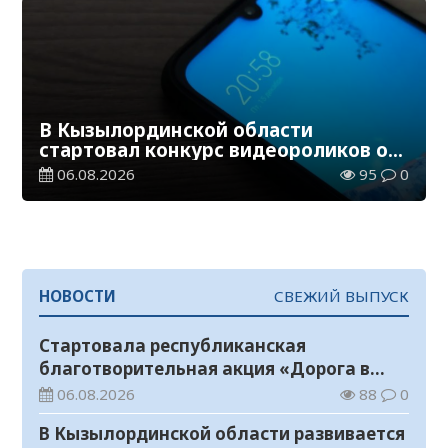
В Кызылординской области
стартовал конкурс видеороликов о
семейных ценностях и Конституции
06.08.2026
95
0
НОВОСТИ
СВЕЖИЙ ВЫПУСК
Стартовала республиканская
благотворительная акция «Дорога в
школу»
06.08.2026
88
0
В Кызылординской области развивается