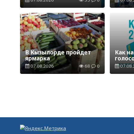
общественного мнения
станц
В Кызылорде пройдет
Как на
ярмарка
голос
07.08.2026
68
0
07.08.