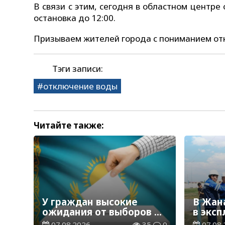
В связи с этим, сегодня в областном центр
остановка до 12:00.
Призываем жителей города с пониманием отн
Тэги записи:
отключение воды
Читайте также:
У граждан высокие
В Жан
ожидания от выборов в
в экс
Курултай – опрос
водор
07.08.2026
35
0
07.08.