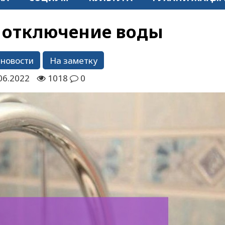
 отключение воды
 новости
На заметку
06.2022
1018
0