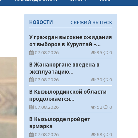
НОВОСТИ
СВЕЖИЙ ВЫПУСК
У граждан высокие ожидания
от выборов в Курултай –
опрос общественного мнения
07.08.2026
35
0
В Жанакоргане введена в
эксплуатацию
водораспределительная
07.08.2026
70
0
станция
В Кызылординской области
продолжается
экологическая акция «Таза
07.08.2026
52
0
Қазақстан»
В Кызылорде пройдет
ярмарка
07.08.2026
68
0