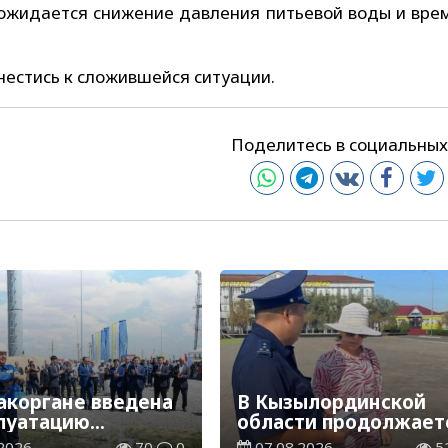
е ожидается снижение давления питьевой воды и вре
естись к сложившейся ситуации.
Поделитесь в социальных
акоргане введена
В Кызылординской
плуатацию
области продолжает
аспределительная
экологическая акция
2026
70
0
07.08.2026
5