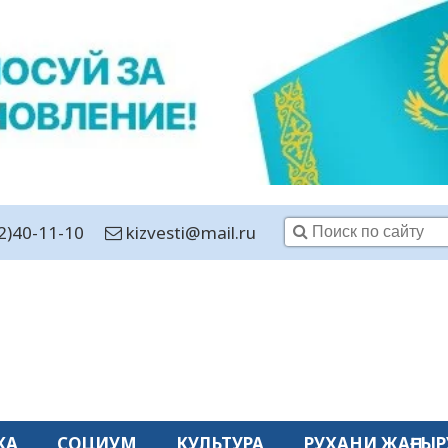
2)40-11-10
kizvesti@mail.ru
КА
СОЦИУМ
КУЛЬТУРА
РУХАНИ ЖАҢҒЫР