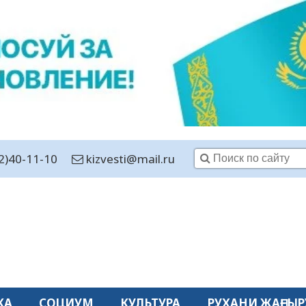
2)40-11-10
kizvesti@mail.ru
КА
СОЦИУМ
КУЛЬТУРА
РУХАНИ ЖАҢҒЫР