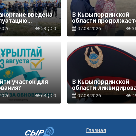
акоргане введена
В Кызылординской
плуатацию
области продолжает
аспределительная
экологическая акция
2026
53
0
07.08.2026
3
ия
«Таза Қазақстан»
йти участок для
В Кызылординской
ования?
области ликвидиров
группа нелегальных
2026
64
0
07.08.2026
4
добытчиков золота
Главная