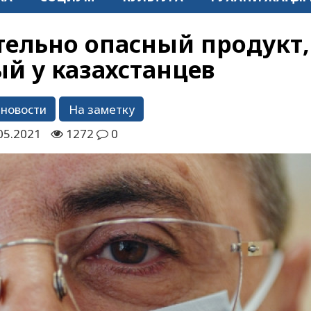
тельно опасный продукт,
й у казахстанцев
 новости
На заметку
05.2021
1272
0