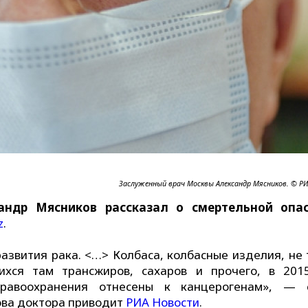
Заслуженный врач Москвы Александр Мясников. © Р
андр Мясников рассказал о смертельной опа
z
.
азвития рака. <…> Колбаса, колбасные изделия, не 
ихся там трансжиров, сахаров и прочего, в 201
равоохранения отнесены к канцерогенам», — 
лова доктора приводит
РИА Новости
.