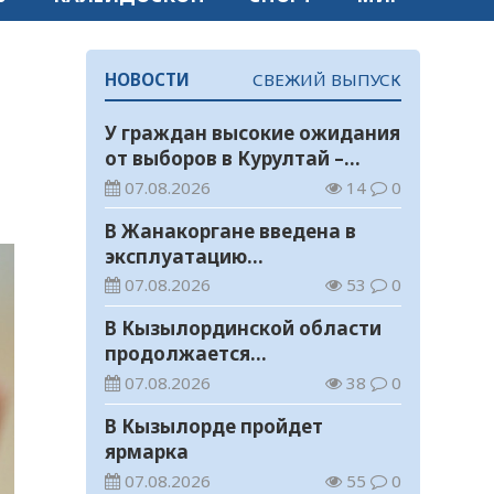
НОВОСТИ
СВЕЖИЙ ВЫПУСК
У граждан высокие ожидания
от выборов в Курултай –
опрос общественного мнения
07.08.2026
14
0
В Жанакоргане введена в
эксплуатацию
водораспределительная
07.08.2026
53
0
станция
В Кызылординской области
продолжается
экологическая акция «Таза
07.08.2026
38
0
Қазақстан»
В Кызылорде пройдет
ярмарка
07.08.2026
55
0