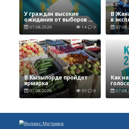
У граждан высокие
В Жан
ожидания от выборов в
в экс
Курултай – опрос
водор
07.08.2026
14
0
07.08.
общественного мнения
станц
В Кызылорде пройдет
Как на
ярмарка
голос
07.08.2026
55
0
07.08.