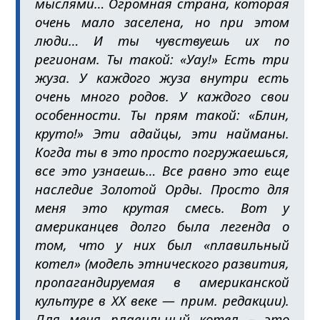
мыслями… Огромная страна, которая
очень мало заселена, но при этом
люди… И ты чувствуешь их по
регионам. Ты такой: «Уау!» Есть три
жуза. У каждого жуза внутри есть
очень много родов. У каждого свои
особенности. Ты прям такой: «Блин,
круто!» Эти адайцы, эти найманы.
Когда ты в это просто погружаешься,
все это узнаешь… Все равно это еще
наследие Золотой Орды. Просто для
меня это крутая смесь. Вот у
американцев долго была легенда о
том, что у них был «плавильный
котел» (
модель этнического развития,
пропагандируемая в американской
культуре в XX веке — прим. редакции
).
Для меня плавильный котел – это