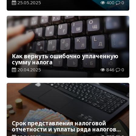
25.05.2025
400
0
Как вернуть ошибочно уплаченную
сумму налога
20.04.2025
846
0
Срок представления налоговой
отчетности и уплаты ряда налогов
истекает 21 апреля