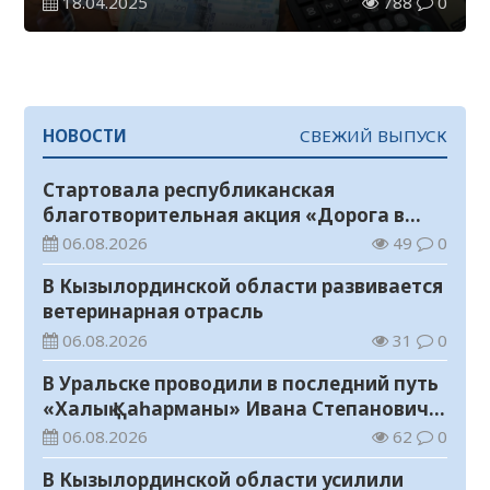
18.04.2025
788
0
НОВОСТИ
СВЕЖИЙ ВЫПУСК
Стартовала республиканская
благотворительная акция «Дорога в
школу»
06.08.2026
49
0
В Кызылординской области развивается
ветеринарная отрасль
06.08.2026
31
0
В Уральске проводили в последний путь
«Халық Қаһарманы» Ивана Степановича
Гапича
06.08.2026
62
0
В Кызылординской области усилили