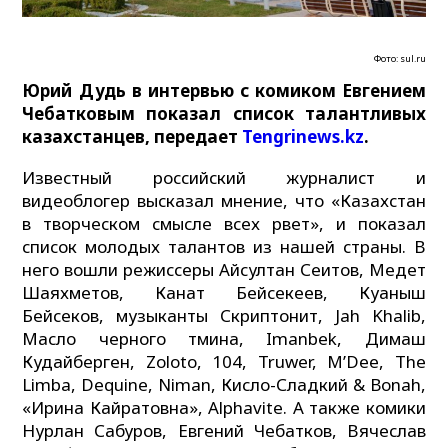
Фото: sul.ru
Юрий Дудь в интервью с комиком Евгением
Чебатковым показал список талантливых
казахстанцев, передает
Tengrinews.kz
.
Известный российский журналист и
видеоблогер высказал мнение, что «Казахстан
в творческом смысле всех рвет», и показал
список молодых талантов из нашей страны. В
него вошли режиссеры Айсултан Сеитов, Медет
Шаяхметов, Канат Бейсекеев, Куаныш
Бейсеков, музыканты Скриптонит, Jah Khalib,
Масло черного тмина, Imanbek, Димаш
Кудайберген, Zoloto, 104, Truwer, M’Dee, The
Limba, Dequine, Niman, Кисло-Сладкий & Bonah,
«Ирина Кайратовна», Alphavite. А также комики
Нурлан Сабуров, Евгений Чебатков, Вячеслав