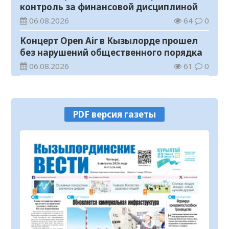
контроль за финансовой дисциплиной
06.08.2026
64
0
Концерт Open Air в Кызылорде прошел
без нарушений общественного порядка
06.08.2026
61
0
В Кызылординской области стартовал
конкурс видеороликов о семейных
ценностях и Конституции
06.08.2026
68
0
PDF версия газеты
Соблюдение правил пожарной
безопасности – обязанность каждого
гражданина
06.08.2026
28
0
Состоялось заседание республиканской
комиссии по присуждению
образовательных грантов
06.08.2026
39
0
На мавзолее Узбекали Жанибекова