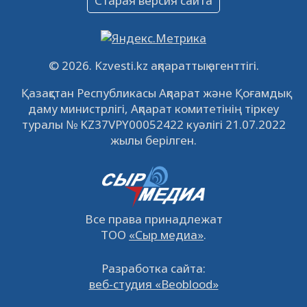
Старая версия сайта
09.12.2022
64104
0
Свободные рабочие места
22.11.2022
16428
0
© 2026. Kzvesti.kz ақпараттық агенттігі.
IPO «КазМунайГаз»: компания проведет
Қазақстан Республикасы Ақпарат және Қоғамдық
встречу с инвесторами в Кызылорде 22
даму министрлігі, Ақпарат комитетінің тіркеу
ноября
21.11.2022
14937
0
туралы № KZ37VPY00052422 куәлігі 21.07.2022
жылы берілген.
Все права принадлежат
ТОО
«Сыр медиа»
.
Разработка сайта:
веб-студия «Beoblood»