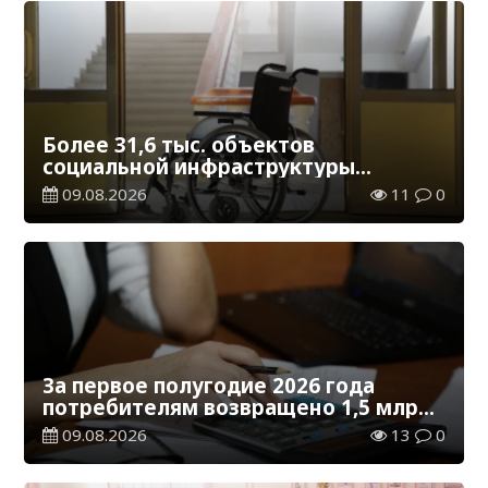
Более 31,6 тыс. объектов
социальной инфраструктуры
адаптированы для лиц с
09.08.2026
11
0
инвалидностью
За первое полугодие 2026 года
потребителям возвращено 1,5 млрд
тенге
09.08.2026
13
0