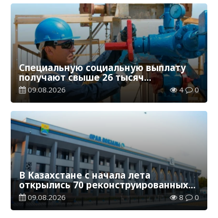
Специальную социальную выплату
получают свыше 26 тысяч
работников, занятых во вредных
09.08.2026
4
0
условиях труда
В Казахстане с начала лета
открылись 70 реконструированных
железнодорожных вокзалов
09.08.2026
8
0