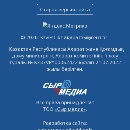
Объявление
Старая версия сайта
09.12.2022
64143
0
Свободные рабочие места
22.11.2022
16452
0
© 2026. Kzvesti.kz ақпараттық агенттігі.
IPO «КазМунайГаз»: компания проведет
Қазақстан Республикасы Ақпарат және Қоғамдық
встречу с инвесторами в Кызылорде 22
даму министрлігі, Ақпарат комитетінің тіркеу
ноября
21.11.2022
14956
0
туралы № KZ37VPY00052422 куәлігі 21.07.2022
жылы берілген.
Все права принадлежат
ТОО
«Сыр медиа»
.
Разработка сайта:
веб-студия «Beoblood»