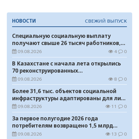
НОВОСТИ
СВЕЖИЙ ВЫПУСК
Специальную социальную выплату
получают свыше 26 тысяч работников,
занятых во вредных условиях труда
09.08.2026
4
0
В Казахстане с начала лета открылись
70 реконструированных
железнодорожных вокзалов
09.08.2026
8
0
Более 31,6 тыс. объектов социальной
инфраструктуры адаптированы для лиц
с инвалидностью
09.08.2026
11
0
За первое полугодие 2026 года
потребителям возвращено 1,5 млрд
тенге
09.08.2026
13
0