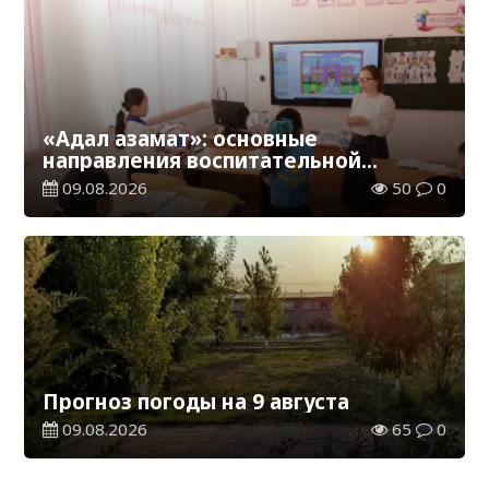
«Адал азамат»: основные
направления воспитательной
работы в новом учебном году
09.08.2026
50
0
Прогноз погоды на 9 августа
09.08.2026
65
0