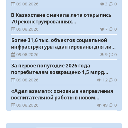
занятых во вредных условиях труда
09.08.2026
3
0
В Казахстане с начала лета открылись
70 реконструированных
железнодорожных вокзалов
09.08.2026
7
0
Более 31,6 тыс. объектов социальной
инфраструктуры адаптированы для лиц
с инвалидностью
09.08.2026
9
0
За первое полугодие 2026 года
потребителям возвращено 1,5 млрд
тенге
09.08.2026
12
0
«Адал азамат»: основные направления
воспитательной работы в новом
учебном году
09.08.2026
49
0
Прогноз погоды на 9 августа
09.08.2026
64
0