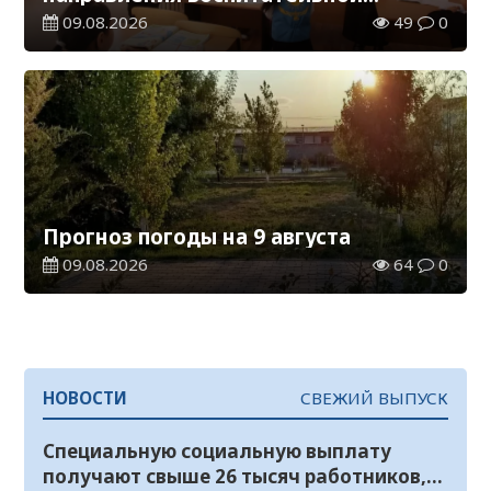
работы в новом учебном году
09.08.2026
49
0
Прогноз погоды на 9 августа
09.08.2026
64
0
НОВОСТИ
СВЕЖИЙ ВЫПУСК
Специальную социальную выплату
получают свыше 26 тысяч работников,