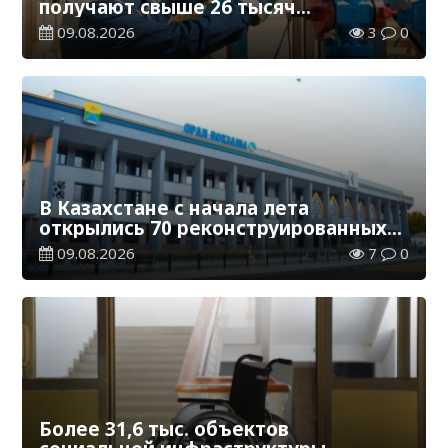
получают свыше 26 тысяч
работников, занятых во вредных
09.08.2026
3
0
условиях труда
В Казахстане с начала лета
открылись 70 реконструированных
железнодорожных вокзалов
09.08.2026
7
0
Более 31,6 тыс. объектов