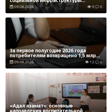
социальной инфраструктуры
адаптированы для лиц с
09.08.2026
9
0
инвалидностью
За первое полугодие 2026 года
потребителям возвращено 1,5 млрд
тенге
09.08.2026
12
0
«Адал азамат»: основные
направления воспитательной