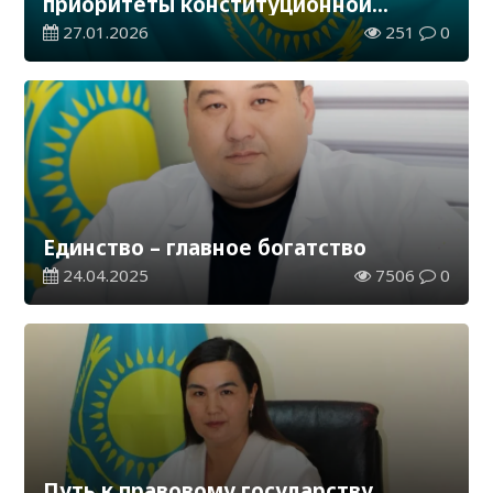
приоритеты конституционной
реформы
27.01.2026
251
0
Единство – главное богатство
24.04.2025
7506
0
Путь к правовому государству