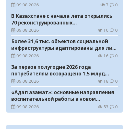
занятых во вредных условиях труда
09.08.2026
7
0
В Казахстане с начала лета открылись
70 реконструированных
железнодорожных вокзалов
09.08.2026
10
0
Более 31,6 тыс. объектов социальной
инфраструктуры адаптированы для лиц
с инвалидностью
09.08.2026
16
0
За первое полугодие 2026 года
потребителям возвращено 1,5 млрд
тенге
09.08.2026
18
0
«Адал азамат»: основные направления
воспитательной работы в новом
учебном году
09.08.2026
53
0
Прогноз погоды на 9 августа
09.08.2026
68
0