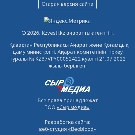
Объявление
Старая версия сайта
09.12.2022
64143
0
Свободные рабочие места
22.11.2022
16452
0
© 2026. Kzvesti.kz ақпараттық агенттігі.
IPO «КазМунайГаз»: компания проведет
Қазақстан Республикасы Ақпарат және Қоғамдық
встречу с инвесторами в Кызылорде 22
даму министрлігі, Ақпарат комитетінің тіркеу
ноября
21.11.2022
14956
0
туралы № KZ37VPY00052422 куәлігі 21.07.2022
жылы берілген.
Все права принадлежат
ТОО
«Сыр медиа»
.
Разработка сайта:
веб-студия «Beoblood»