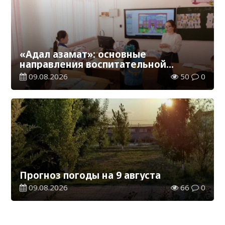
«Адал азамат»: основные
направления воспитательной
работы в новом учебном году
09.08.2026
50
0
Прогноз погоды на 9 августа
09.08.2026
66
0