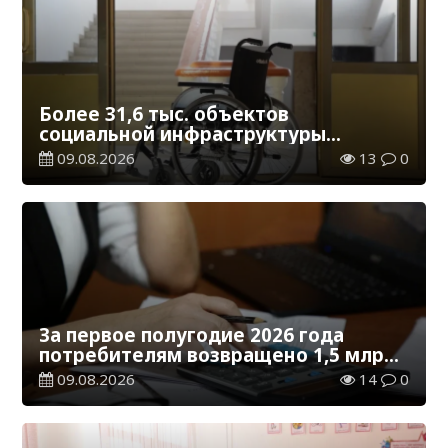
Более 31,6 тыс. объектов
социальной инфраструктуры
адаптированы для лиц с
09.08.2026
13
0
инвалидностью
За первое полугодие 2026 года
потребителям возвращено 1,5 млрд
тенге
09.08.2026
14
0