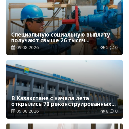
Специальную социальную выплату
получают свыше 26 тысяч
работников, занятых во вредных
09.08.2026
5
0
условиях труда
В Казахстане с начала лета
открылись 70 реконструированных
железнодорожных вокзалов
09.08.2026
8
0