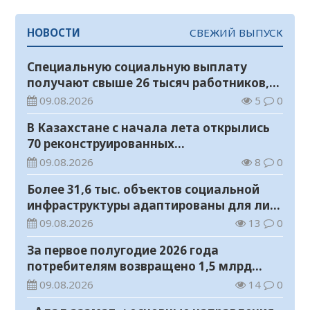
НОВОСТИ
СВЕЖИЙ ВЫПУСК
Специальную социальную выплату
получают свыше 26 тысяч работников,
занятых во вредных условиях труда
09.08.2026
5
0
В Казахстане с начала лета открылись
70 реконструированных
железнодорожных вокзалов
09.08.2026
8
0
Более 31,6 тыс. объектов социальной
инфраструктуры адаптированы для лиц
с инвалидностью
09.08.2026
13
0
За первое полугодие 2026 года
потребителям возвращено 1,5 млрд
тенге
09.08.2026
14
0