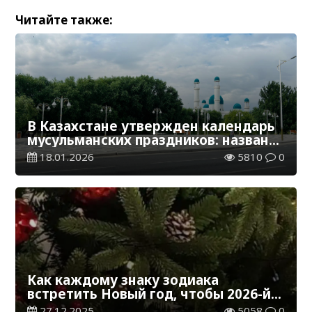
Читайте также:
В Казахстане утвержден календарь
мусульманских праздников: названы
даты Рамазана, Ораза и Курбан айта
18.01.2026
5810
0
Как каждому знаку зодиака
встретить Новый год, чтобы 2026-й
прошел идеально
27.12.2025
5058
0