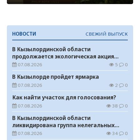
НОВОСТИ
СВЕЖИЙ ВЫПУСК
В Кызылординской области
продолжается экологическая акция
«Таза Қазақстан»
07.08.2026
5
0
В Кызылорде пройдет ярмарка
07.08.2026
2
0
Как найти участок для голосования?
07.08.2026
38
0
В Кызылординской области
ликвидирована группа нелегальных
добытчиков золота
07.08.2026
34
0