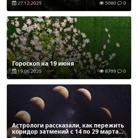
прошел идеально
27.12.2025
5080
0
Гороскоп на 19 июня
19.06.2025
8799
0
Астрологи рассказали, как пережить
коридор затмений с 14 по 29 марта
всем знакам