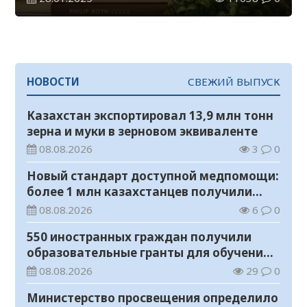
НОВОСТИ
СВЕЖИЙ ВЫПУСК
Казахстан экспортировал 13,9 млн тонн
зерна и муки в зерновом эквиваленте
08.08.2026
3
0
Новый стандарт доступной медпомощи:
более 1 млн казахстанцев получили
телемедицинские услуги
08.08.2026
6
0
550 иностранных граждан получили
образовательные гранты для обучения в
Казахстане
08.08.2026
29
0
Министерство просвещения определило