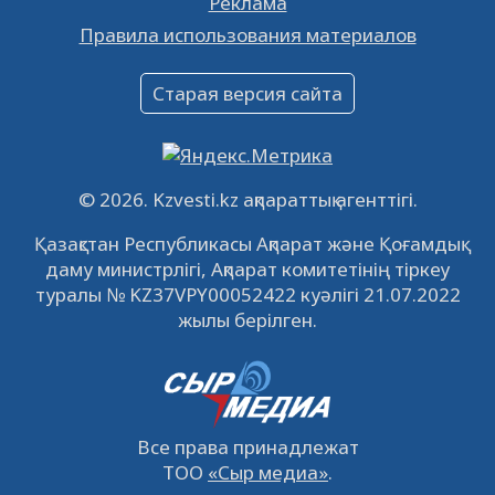
Реклама
Объявление
Правила использования материалов
16.12.2022
61061
0
Объявление
Старая версия сайта
09.12.2022
64129
0
Свободные рабочие места
22.11.2022
16447
0
© 2026. Kzvesti.kz ақпараттық агенттігі.
IPO «КазМунайГаз»: компания проведет
Қазақстан Республикасы Ақпарат және Қоғамдық
встречу с инвесторами в Кызылорде 22
даму министрлігі, Ақпарат комитетінің тіркеу
ноября
21.11.2022
14951
0
туралы № KZ37VPY00052422 куәлігі 21.07.2022
жылы берілген.
Все права принадлежат
ТОО
«Сыр медиа»
.