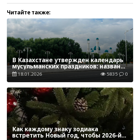
Читайте также:
В Казахстане утвержден календарь
мусульманских праздников: названы
даты Рамазана, Ораза и Курбан айта
18.01.2026
5835
0
Как каждому знаку зодиака
встретить Новый год, чтобы 2026-й