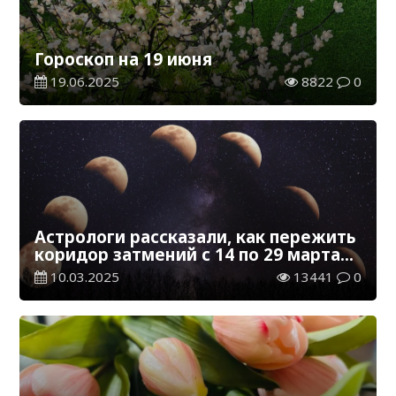
Гороскоп на 19 июня
19.06.2025
8822
0
Астрологи рассказали, как пережить
коридор затмений с 14 по 29 марта
всем знакам
10.03.2025
13441
0