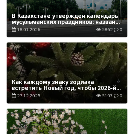
В Казахстане утвержден календарь
мусульманских праздников: названы
даты Рамазана, Ораза и Курбан айта
18.01.2026
5862
0
Как каждому знаку зодиака
встретить Новый год, чтобы 2026-й
прошел идеально
27.12.2025
5103
0