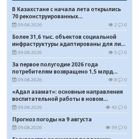
В Казахстане с начала лета открылись
70 реконструированных
железнодорожных вокзалов
09.08.2026
2
0
Более 31,6 тыс. объектов социальной
инфраструктуры адаптированы для лиц
с инвалидностью
09.08.2026
5
0
За первое полугодие 2026 года
потребителям возвращено 1,5 млрд
тенге
09.08.2026
8
0
«Адал азамат»: основные направления
воспитательной работы в новом
учебном году
09.08.2026
43
0
Прогноз погоды на 9 августа
09.08.2026
59
0