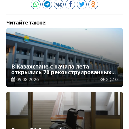
Читайте также:
В Казахстане с начала лета
открылись 70 реконструированных
железнодорожных вокзалов
09.08.2026
2
0