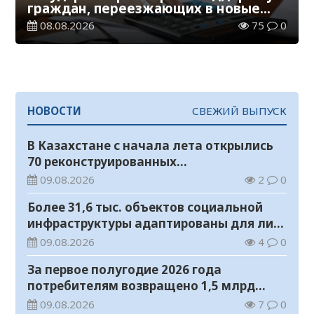
граждан, переезжающих в новые
регионы для работы
08.08.2026
75
0
НОВОСТИ
СВЕЖИЙ ВЫПУСК
В Казахстане с начала лета открылись
70 реконструированных
железнодорожных вокзалов
09.08.2026
2
0
Более 31,6 тыс. объектов социальной
инфраструктуры адаптированы для лиц
с инвалидностью
09.08.2026
4
0
За первое полугодие 2026 года
потребителям возвращено 1,5 млрд
тенге
09.08.2026
7
0