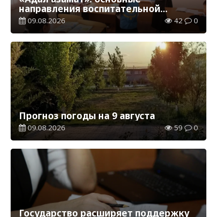
направления воспитательной
работы в новом учебном году
09.08.2026
42
0
Прогноз погоды на 9 августа
09.08.2026
59
0
Государство расширяет поддержку