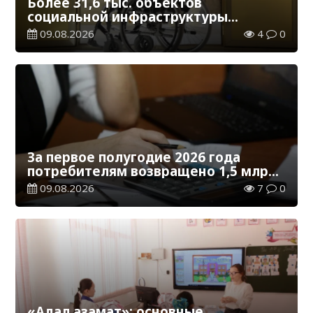
Более 31,6 тыс. объектов
социальной инфраструктуры
адаптированы для лиц с
09.08.2026
4
0
инвалидностью
За первое полугодие 2026 года
потребителям возвращено 1,5 млрд
тенге
09.08.2026
7
0
«Адал азамат»: основные