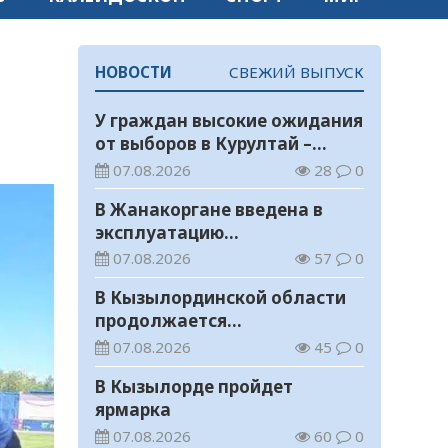
НОВОСТИ
СВЕЖИЙ ВЫПУСК
У граждан высокие ожидания
от выборов в Курултай –
опрос общественного мнения
07.08.2026
28
0
В Жанакоргане введена в
эксплуатацию
водораспределительная
07.08.2026
57
0
станция
В Кызылординской области
продолжается
экологическая акция «Таза
07.08.2026
45
0
Қазақстан»
В Кызылорде пройдет
ярмарка
07.08.2026
60
0