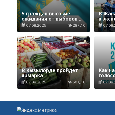
У граждан высокие
В Жан
ожидания от выборов в
в экс
Курултай – опрос
водор
07.08.2026
28
0
07.08.
общественного мнения
станц
В Кызылорде пройдет
Как на
ярмарка
голос
07.08.2026
60
0
07.08.