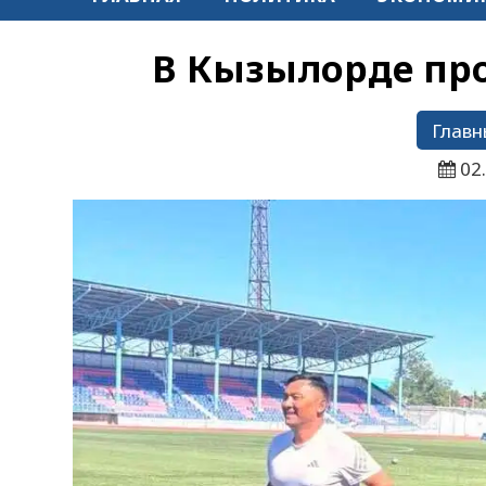
В Кызылорде про
Главн
02