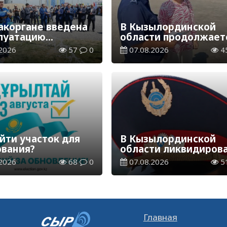
акоргане введена
В Кызылординской
плуатацию
области продолжает
аспределительная
экологическая акция
2026
57
0
07.08.2026
4
ия
«Таза Қазақстан»
йти участок для
В Кызылординской
ования?
области ликвидиров
группа нелегальных
2026
68
0
07.08.2026
5
добытчиков золота
Главная