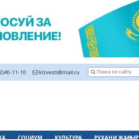
2)40-11-10
kizvesti@mail.ru
КА
СОЦИУМ
КУЛЬТУРА
РУХАНИ ЖАҢҒЫР