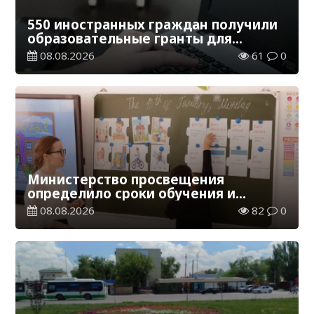
550 иностранных граждан получили
образовательные гранты для
обучения в Казахстане
08.08.2026
61
0
Министерство просвещения
определило сроки обучения и
каникул на 2026-2027 учебный год
08.08.2026
82
0