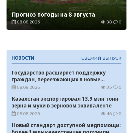
Прогноз погоды на 8 августа
08.08.2026
38
0
НОВОСТИ
СВЕЖИЙ ВЫПУСК
Государство расширяет поддержку
граждан, переезжающих в новые
регионы для работы
08.08.2026
35
0
Казахстан экспортировал 13,9 млн тонн
зерна и муки в зерновом эквиваленте
08.08.2026
46
0
Новый стандарт доступной медпомощи:
более 1 млн казахстанцев получили