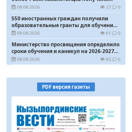
телемедицинские услуги
08.08.2026
27
0
550 иностранных граждан получили
образовательные гранты для обучения в
Казахстане
08.08.2026
61
0
Министерство просвещения определило
сроки обучения и каникул на 2026-2027
учебный год
08.08.2026
82
0
Прогноз погоды на 8 августа
08.08.2026
38
0
PDF версия газеты
У граждан высокие ожидания от
выборов в Курултай – опрос
общественного мнения
07.08.2026
79
0
В Жанакоргане введена в эксплуатацию
водораспределительная станция
07.08.2026
110
0