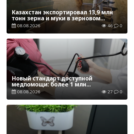
Казахстан экспортировал 13,9 млн
тонн зерна и муки в зерновом
эквиваленте
08.08.2026
46
0
Новый стандарт доступной
медпомощи: более 1 млн
казахстанцев получили
08.08.2026
27
0
телемедицинские услуги