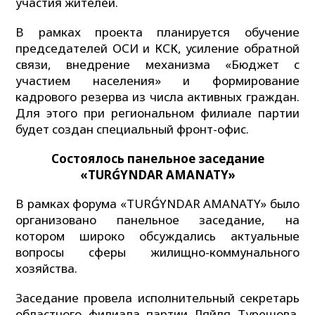
участия жителей.
В рамках проекта планируется обучение
председателей ОСИ и КСК, усиление обратной
связи, внедрение механизма «Бюджет с
участием населения» и формирование
кадрового резерва из числа активных граждан.
Для этого при региональном филиале партии
будет создан специальный фронт-офис.
С
остоялось панельное заседание
«TURǴYNDAR AMANATY»
В рамках форума «TURǴYNDAR AMANATY» было
организовано панельное заседание, на
котором широко обсуждались актуальные
вопросы сферы жилищно-коммунального
хозяйства.
Заседание провела исполнительный секретарь
областного филиала партии Ляйля Турешова.