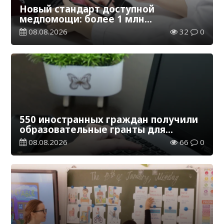
Новый стандарт доступной
медпомощи: более 1 млн
казахстанцев получили
08.08.2026
32
0
телемедицинские услуги
550 иностранных граждан получили
образовательные гранты для
обучения в Казахстане
08.08.2026
66
0