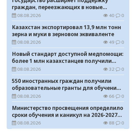
Государство расширяет поддержку
граждан, переезжающих в новые
регионы для работы
08.08.2026
40
0
Казахстан экспортировал 13,9 млн тонн
зерна и муки в зерновом эквиваленте
08.08.2026
49
0
Новый стандарт доступной медпомощи:
более 1 млн казахстанцев получили
телемедицинские услуги
08.08.2026
32
0
550 иностранных граждан получили
образовательные гранты для обучения в
Казахстане
08.08.2026
66
0
Министерство просвещения определило
сроки обучения и каникул на 2026-2027
учебный год
08.08.2026
88
0
Прогноз погоды на 8 августа