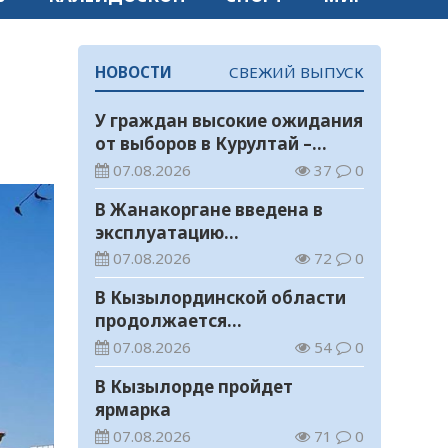
НОВОСТИ
СВЕЖИЙ ВЫПУСК
У граждан высокие ожидания
от выборов в Курултай –
опрос общественного мнения
07.08.2026
37
0
В Жанакоргане введена в
эксплуатацию
водораспределительная
07.08.2026
72
0
станция
В Кызылординской области
продолжается
экологическая акция «Таза
07.08.2026
54
0
Қазақстан»
В Кызылорде пройдет
ярмарка
07.08.2026
71
0