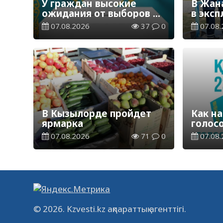
У граждан высокие
В Жан
ожидания от выборов в
в экс
Курултай – опрос
водор
07.08.2026
37
0
07.08.
общественного мнения
станц
В Кызылорде пройдет
Как на
ярмарка
голос
07.08.2026
71
0
07.08.
© 2026. Kzvesti.kz ақпараттық агенттігі.