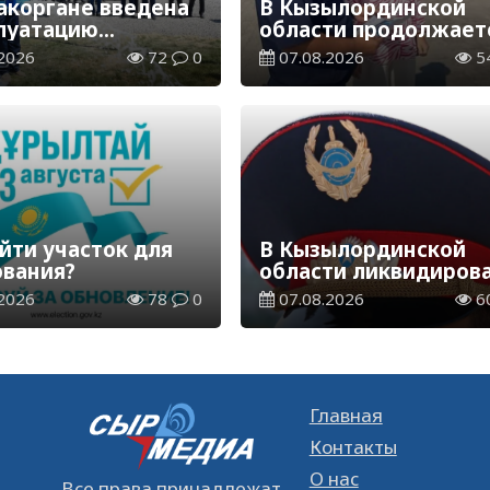
акоргане введена
В Кызылординской
плуатацию
области продолжает
аспределительная
экологическая акция
2026
72
0
07.08.2026
5
ия
«Таза Қазақстан»
йти участок для
В Кызылординской
ования?
области ликвидиров
группа нелегальных
2026
78
0
07.08.2026
6
добытчиков золота
Главная
Контакты
О нас
Все права принадлежат