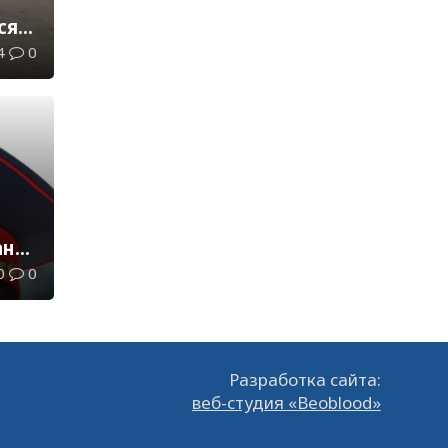
ся
4
0
ана
0
0
Разработка сайта:
веб-студия «Beoblood»