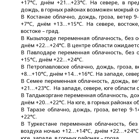
+17°C, днём +21…+23°C. На севере, в пр
дождь, в горных районах возможен мокрый сн
В Костанае облачно, дождь, гроза, ветер 9
+7°C, днём +13…+15°C. На севере, востоке
востоке – град.
В Кызылорде переменная облачность, без о
днём +22…+24°C. В центре области ожидаетс
В Павлодаре переменная облачность, без о
+15°C, днём +22…+24°C.
В Петропавловске облачно, дождь, гроза, в
+8…+10°C, днём +14…+16°C. На западе, север
В Семее переменная облачность, дождь, ве
+21…+23°C. На западе, севере, юге области 
В Талдыкоргане переменная облачность, дож
днём +20…+22°C. На юге, в горных районах о
В Таразе облачно, дождь, гроза, ветер 9-
+22°C.
В Туркестане переменная облачность, без 
воздуха ночью +12…+14°C, днём +22…+24°C.
юге, западе, в горных районах – гроза.