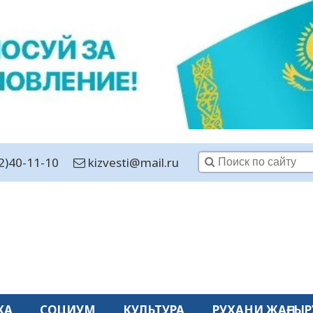
2)40-11-10
kizvesti@mail.ru
КА
СОЦИУМ
КУЛЬТУРА
РУХАНИ ЖАҢҒЫР