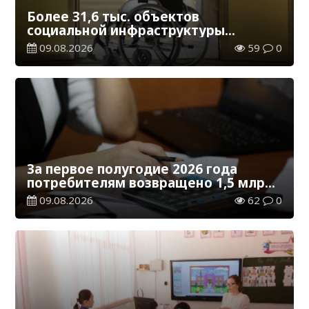
Более 31,6 тыс. объектов
социальной инфраструктуры
адаптированы для лиц с
09.08.2026
59
0
инвалидностью
За первое полугодие 2026 года
потребителям возвращено 1,5 млрд
тенге
09.08.2026
62
0