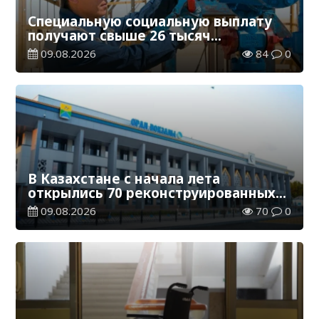
Специальную социальную выплату
получают свыше 26 тысяч
работников, занятых во вредных
09.08.2026
84
0
условиях труда
В Казахстане с начала лета
открылись 70 реконструированных
железнодорожных вокзалов
09.08.2026
70
0