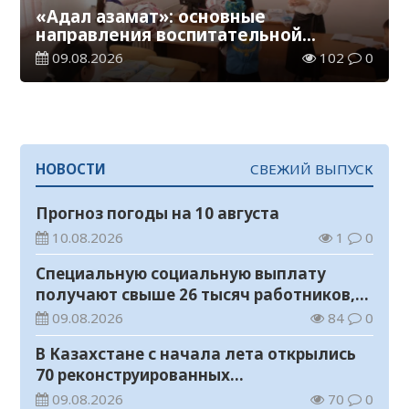
«Адал азамат»: основные
направления воспитательной
работы в новом учебном году
09.08.2026
102
0
НОВОСТИ
СВЕЖИЙ ВЫПУСК
Прогноз погоды на 10 августа
10.08.2026
1
0
Специальную социальную выплату
получают свыше 26 тысяч работников,
занятых во вредных условиях труда
09.08.2026
84
0
В Казахстане с начала лета открылись
70 реконструированных
железнодорожных вокзалов
09.08.2026
70
0