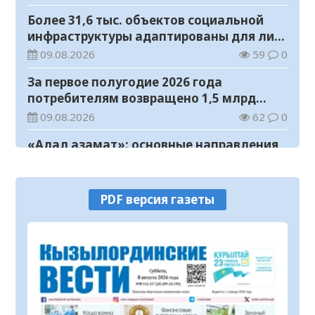
Более 31,6 тыс. объектов социальной
инфраструктуры адаптированы для лиц
с инвалидностью
09.08.2026
59
0
За первое полугодие 2026 года
потребителям возвращено 1,5 млрд
тенге
09.08.2026
62
0
«Адал азамат»: основные направления
воспитательной работы в новом
учебном году
09.08.2026
102
0
PDF версия газеты
Прогноз погоды на 9 августа
09.08.2026
113
0
Государство расширяет поддержку
граждан, переезжающих в новые
регионы для работы
08.08.2026
128
0