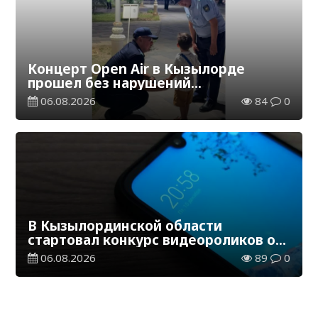
Концерт Open Air в Кызылорде
прошел без нарушений
общественного порядка
06.08.2026
84
0
В Кызылординской области
стартовал конкурс видеороликов о
семейных ценностях и Конституции
06.08.2026
89
0