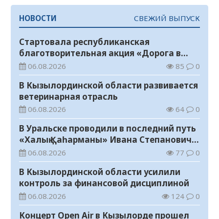
НОВОСТИ
СВЕЖИЙ ВЫПУСК
Стартовала республиканская
благотворительная акция «Дорога в
школу»
06.08.2026
85
0
В Кызылординской области развивается
ветеринарная отрасль
06.08.2026
64
0
В Уральске проводили в последний путь
«Халық Қаһарманы» Ивана Степановича
Гапича
06.08.2026
77
0
В Кызылординской области усилили
контроль за финансовой дисциплиной
06.08.2026
124
0
Концерт Open Air в Кызылорде прошел