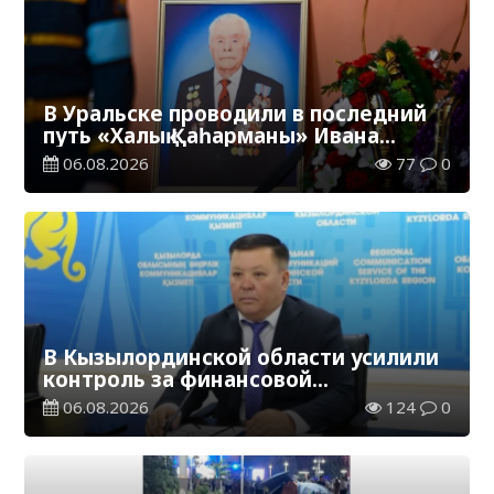
В Уральске проводили в последний
путь «Халық Қаһарманы» Ивана
Степановича Гапича
06.08.2026
77
0
В Кызылординской области усилили
контроль за финансовой
дисциплиной
06.08.2026
124
0