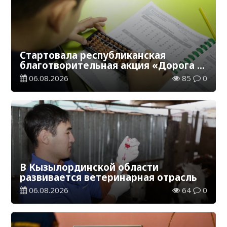
Стартовала республиканская
благотворительная акция «Дорога в
школу»
06.08.2026
85
0
В Кызылординской области
развивается ветеринарная отрасль
06.08.2026
64
0