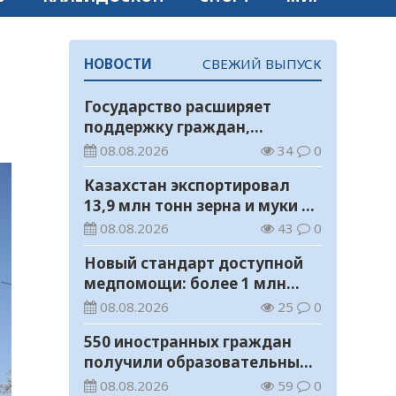
НОВОСТИ
СВЕЖИЙ ВЫПУСК
Государство расширяет
поддержку граждан,
переезжающих в новые
08.08.2026
34
0
регионы для работы
Казахстан экспортировал
13,9 млн тонн зерна и муки в
зерновом эквиваленте
08.08.2026
43
0
Новый стандарт доступной
медпомощи: более 1 млн
казахстанцев получили
08.08.2026
25
0
телемедицинские услуги
550 иностранных граждан
получили образовательные
гранты для обучения в
08.08.2026
59
0