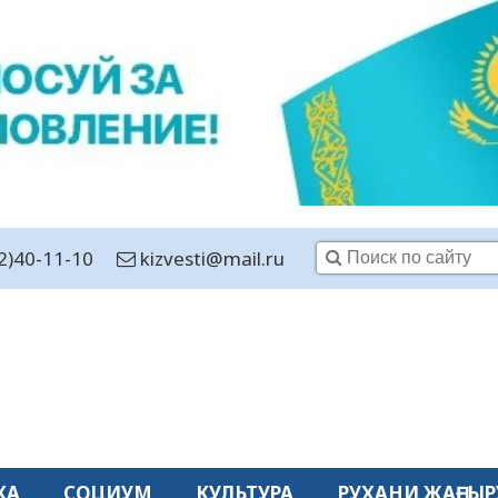
2)40-11-10
kizvesti@mail.ru
КА
СОЦИУМ
КУЛЬТУРА
РУХАНИ ЖАҢҒЫР