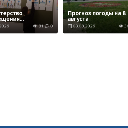
терство
Прогноз погоды на 8
ещения
августа
елило сроки
2026
81
0
08.08.2026
3
ия и каникул на
2027 учебный год