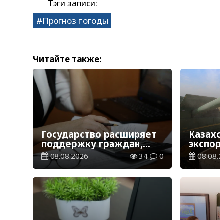
Тэги записи:
Прогноз погоды
Читайте также:
Государство расширяет
Казах
поддержку граждан,
экспо
переезжающих в новые
тонн з
08.08.2026
34
0
08.08.
регионы для работы
зерно