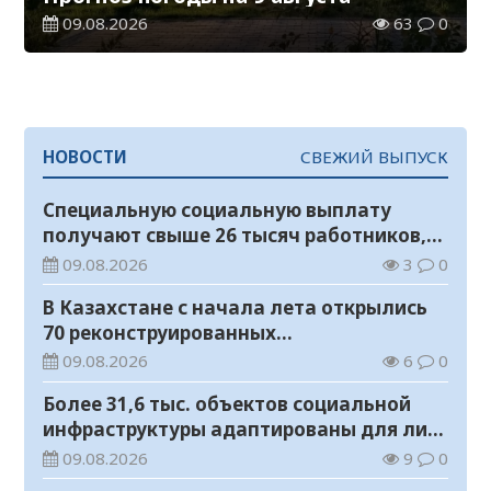
09.08.2026
63
0
НОВОСТИ
СВЕЖИЙ ВЫПУСК
Специальную социальную выплату
получают свыше 26 тысяч работников,
занятых во вредных условиях труда
09.08.2026
3
0
В Казахстане с начала лета открылись
70 реконструированных
железнодорожных вокзалов
09.08.2026
6
0
Более 31,6 тыс. объектов социальной
инфраструктуры адаптированы для лиц
с инвалидностью
09.08.2026
9
0