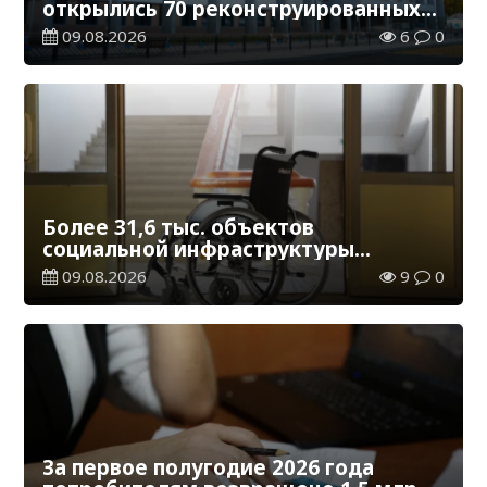
открылись 70 реконструированных
железнодорожных вокзалов
09.08.2026
6
0
Более 31,6 тыс. объектов
социальной инфраструктуры
адаптированы для лиц с
09.08.2026
9
0
инвалидностью
За первое полугодие 2026 года