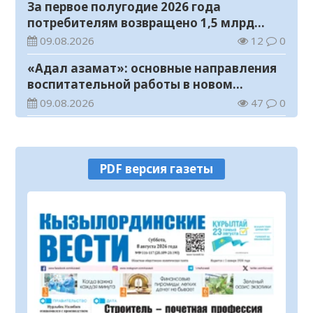
За первое полугодие 2026 года
потребителям возвращено 1,5 млрд
тенге
09.08.2026
12
0
«Адал азамат»: основные направления
воспитательной работы в новом
учебном году
09.08.2026
47
0
Прогноз погоды на 9 августа
09.08.2026
63
0
PDF версия газеты
Государство расширяет поддержку
граждан, переезжающих в новые
регионы для работы
08.08.2026
79
0
Казахстан экспортировал 13,9 млн тонн
зерна и муки в зерновом эквиваленте
08.08.2026
93
0
Новый стандарт доступной медпомощи: