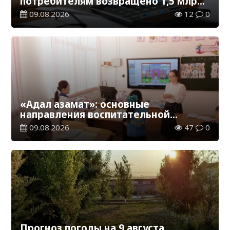
потребителям возвращено 1,5 млрд
тенге
09.08.2026
12
0
«Адал азамат»: основные
направления воспитательной
работы в новом учебном году
09.08.2026
47
0
Прогноз погоды на 9 августа