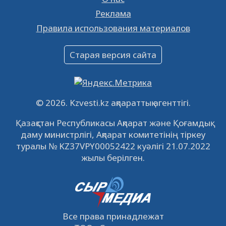
Реклама
Объявление
Правила использования материалов
16.12.2022
61069
0
Объявление
Старая версия сайта
09.12.2022
64142
0
Свободные рабочие места
22.11.2022
16452
0
© 2026. Kzvesti.kz ақпараттық агенттігі.
IPO «КазМунайГаз»: компания проведет
Қазақстан Республикасы Ақпарат және Қоғамдық
встречу с инвесторами в Кызылорде 22
даму министрлігі, Ақпарат комитетінің тіркеу
ноября
21.11.2022
14956
0
туралы № KZ37VPY00052422 куәлігі 21.07.2022
жылы берілген.
Все права принадлежат