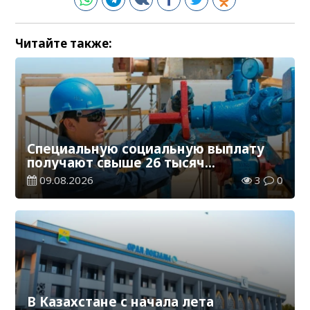
Читайте также:
Специальную социальную выплату
получают свыше 26 тысяч
работников, занятых во вредных
09.08.2026
3
0
условиях труда
В Казахстане с начала лета