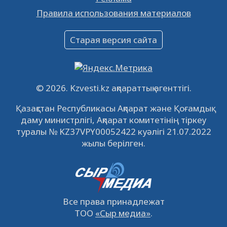
Объявление
Правила использования материалов
16.12.2022
61055
0
Объявление
Старая версия сайта
09.12.2022
64126
0
Свободные рабочие места
22.11.2022
16444
0
© 2026. Kzvesti.kz ақпараттық агенттігі.
IPO «КазМунайГаз»: компания проведет
Қазақстан Республикасы Ақпарат және Қоғамдық
встречу с инвесторами в Кызылорде 22
даму министрлігі, Ақпарат комитетінің тіркеу
ноября
21.11.2022
14951
0
туралы № KZ37VPY00052422 куәлігі 21.07.2022
жылы берілген.
Все права принадлежат
ТОО
«Сыр медиа»
.