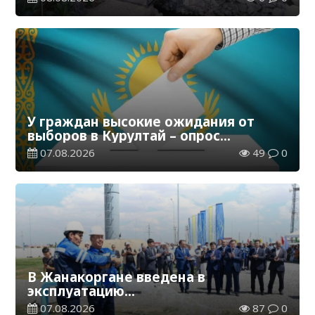
У граждан высокие ожидания от
выборов в Курултай – опрос
общественного мнения
07.08.2026
49
0
В Жанакоргане введена в
эксплуатацию
водораспределительная станция
07.08.2026
87
0