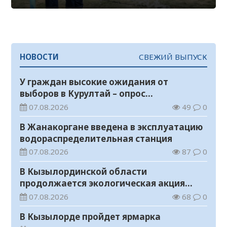
НОВОСТИ
СВЕЖИЙ ВЫПУСК
У граждан высокие ожидания от
выборов в Курултай – опрос
общественного мнения
07.08.2026
49
0
В Жанакоргане введена в эксплуатацию
водораспределительная станция
07.08.2026
87
0
В Кызылординской области
продолжается экологическая акция
«Таза Қазақстан»
07.08.2026
68
0
В Кызылорде пройдет ярмарка