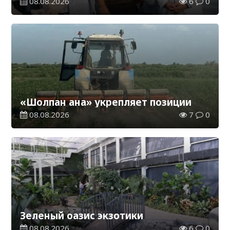
08.08.2026
6
0
«Шолпан ана» укрепляет позиции
08.08.2026
7
0
Зеленый оазис экзотики
08.08.2026
6
0