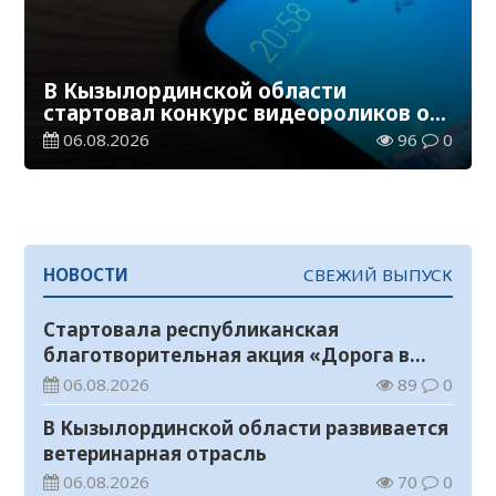
В Кызылординской области
стартовал конкурс видеороликов о
семейных ценностях и Конституции
06.08.2026
96
0
НОВОСТИ
СВЕЖИЙ ВЫПУСК
Стартовала республиканская
благотворительная акция «Дорога в
школу»
06.08.2026
89
0
В Кызылординской области развивается
ветеринарная отрасль
06.08.2026
70
0