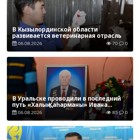
В Кызылординской области
развивается ветеринарная отрасль
06.08.2026
70
0
В Уральске проводили в последний
путь «Халық Қаһарманы» Ивана
Степановича Гапича
06.08.2026
85
0