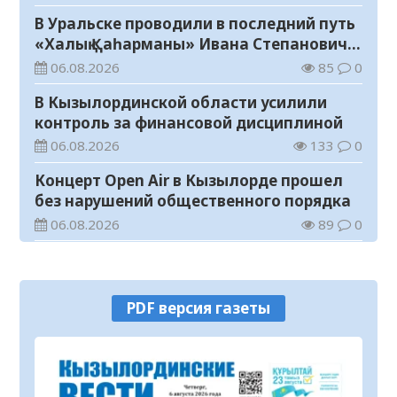
В Уральске проводили в последний путь
«Халық Қаһарманы» Ивана Степановича
Гапича
06.08.2026
85
0
В Кызылординской области усилили
контроль за финансовой дисциплиной
06.08.2026
133
0
Концерт Open Air в Кызылорде прошел
без нарушений общественного порядка
06.08.2026
89
0
В Кызылординской области стартовал
конкурс видеороликов о семейных
ценностях и Конституции
06.08.2026
96
0
PDF версия газеты
Соблюдение правил пожарной
безопасности – обязанность каждого
гражданина
06.08.2026
50
0