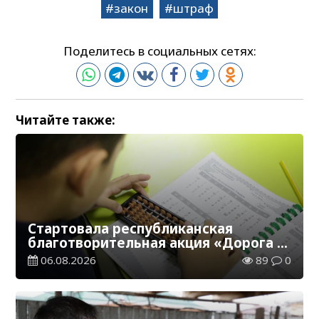
закон
штраф
Поделитесь в социальных сетях:
Читайте также:
Стартовала республиканская
благотворительная акция «Дорога в
школу»
06.08.2026
89
0