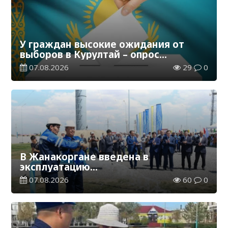
У граждан высокие ожидания от
выборов в Курултай – опрос
общественного мнения
07.08.2026
29
0
В Жанакоргане введена в
эксплуатацию
водораспределительная станция
07.08.2026
60
0