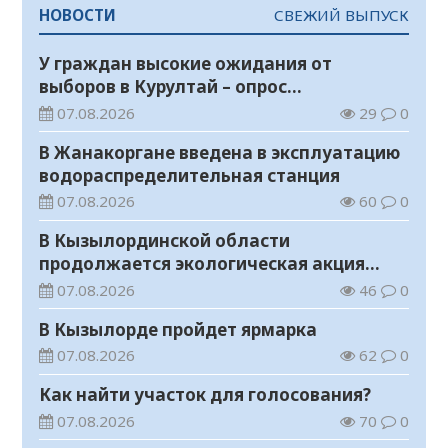
НОВОСТИ
СВЕЖИЙ ВЫПУСК
У граждан высокие ожидания от
выборов в Курултай – опрос
общественного мнения
07.08.2026
29
0
В Жанакоргане введена в эксплуатацию
водораспределительная станция
07.08.2026
60
0
В Кызылординской области
продолжается экологическая акция
«Таза Қазақстан»
07.08.2026
46
0
В Кызылорде пройдет ярмарка
07.08.2026
62
0
Как найти участок для голосования?
07.08.2026
70
0