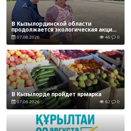
В Кызылординской области
продолжается экологическая акция
«Таза Қазақстан»
07.08.2026
46
0
В Кызылорде пройдет ярмарка
07.08.2026
62
0