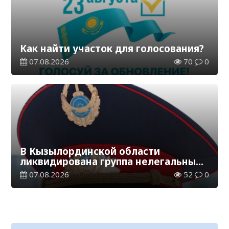
Как найти участок для голосования?
07.08.2026
70
0
В Кызылординской области
ликвидирована группа нелегальных
добытчиков золота
07.08.2026
52
0