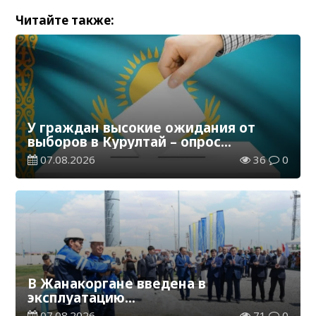
Читайте также:
У граждан высокие ожидания от
выборов в Курултай – опрос
общественного мнения
07.08.2026
36
0
В Жанакоргане введена в
эксплуатацию
водораспределительная станция
07.08.2026
71
0