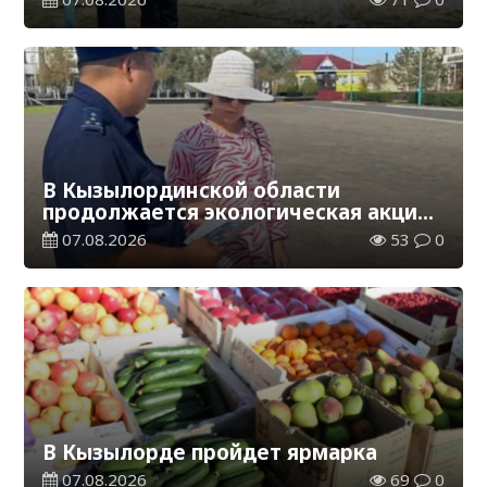
В Кызылординской области
продолжается экологическая акция
«Таза Қазақстан»
07.08.2026
53
0
В Кызылорде пройдет ярмарка
07.08.2026
69
0