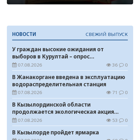
НОВОСТИ
СВЕЖИЙ ВЫПУСК
У граждан высокие ожидания от
выборов в Курултай – опрос
общественного мнения
07.08.2026
36
0
В Жанакоргане введена в эксплуатацию
водораспределительная станция
07.08.2026
71
0
В Кызылординской области
продолжается экологическая акция
«Таза Қазақстан»
07.08.2026
53
0
В Кызылорде пройдет ярмарка