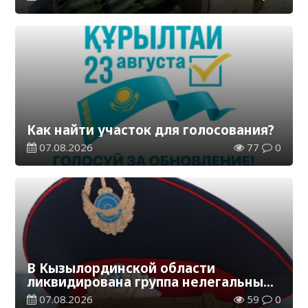
Как найти участок для голосования?
07.08.2026
77
0
В Кызылординской области
ликвидирована группа нелегальных
добытчиков золота
07.08.2026
59
0