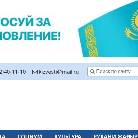
2)40-11-10
kizvesti@mail.ru
КА
СОЦИУМ
КУЛЬТУРА
РУХАНИ ЖАҢҒЫР