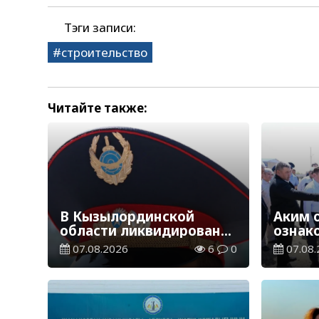
Тэги записи:
строительство
Читайте также:
В Кызылординской
Аким 
области ликвидирована
ознак
группа нелегальных
племе
07.08.2026
6
0
07.08.
добытчиков золота
Жанак