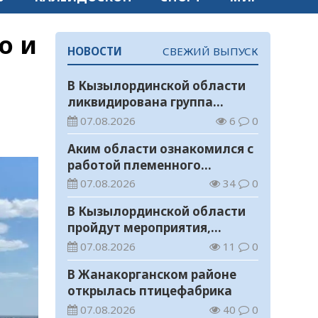
о и
НОВОСТИ
СВЕЖИЙ ВЫПУСК
В Кызылординской области
ликвидирована группа
нелегальных добытчиков
07.08.2026
6
0
золота
Аким области ознакомился с
работой племенного
хозяйства в Жанакорганском
07.08.2026
34
0
районе
В Кызылординской области
пройдут мероприятия,
посвященные
07.08.2026
11
0
Международному дню
В Жанакорганском районе
молодежи
открылась птицефабрика
07.08.2026
40
0