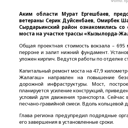
Фото: п
Аким
области Мурат Ергешбаев, предс
ветераны Серик Дуйсенбаев, Омирбек Ша
Сырдарьинский район ознакомились со 
моста на участке трассы «Кызылорда-Жал
Общая проектная стоимость вокзала – 695 
перроне и залит нижний фундамент. Устано
уложен кирпич. Ведутся работы по отделке с
Капитальный ремонт моста на 47,9 километ
Жалагаш» направлен на повышение безо
дорожной инфраструктуры. Мост, постро
планируется усиление конструкций, приведе
условий для движения транспорта. Сейчас 
песчано-гравийной смеси. Вдоль кольцевой д
Глава региона предупредил подрядные орга
его завершения в установленные сроки.