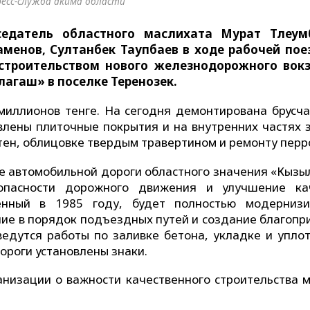
ресс-служба акима области
едатель областного маслихата Мурат Тлеумб
менов, Султанбек Таупбаев в ходе рабочей пое
строительством нового железнодорожного вок
агаш» в поселке Теренозек.
миллионов тенге. На сегодня демонтирована брусча
влены плиточные покрытия и на внутренних частях 
тен, облицовке твердым травертином и ремонту перр
ре автомобильной дороги областного значения «Кызы
пасности дорожного движения и улучшение ка
енный в 1985 году, будет полностью модернизи
ние в порядок подъездных путей и создание благопр
ведутся работы по заливке бетона, укладке и упло
ороги установлены знаки.
низации о важности качественного строительства м