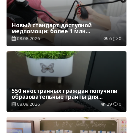
Новый стандарт доступной
медпомощи: более 1 млн
казахстанцев получили
08.08.2026
6
0
телемедицинские услуги
550 иностранных граждан получили
образовательные гранты для
обучения в Казахстане
08.08.2026
29
0