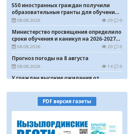
550 иностранных граждан получили
образовательные гранты для обучения в
Казахстане
08.08.2026
29
0
Министерство просвещения определило
сроки обучения и каникул на 2026-2027
учебный год
08.08.2026
20
0
Прогноз погоды на 8 августа
08.08.2026
14
0
У граждан высокие ожидания от
выборов в Курултай – опрос
общественного мнения
07.08.2026
65
0
PDF версия газеты
В Жанакоргане введена в эксплуатацию
водораспределительная станция
07.08.2026
97
0
В Кызылординской области