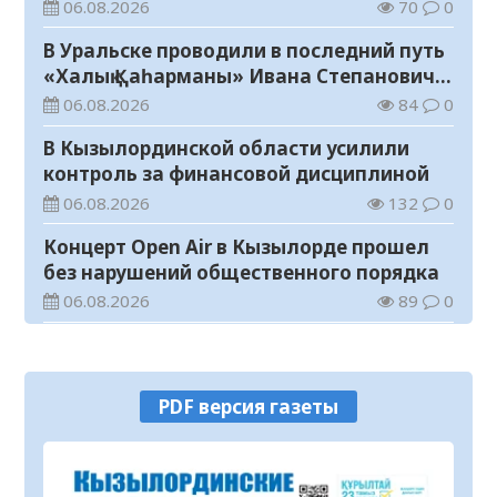
06.08.2026
70
0
В Уральске проводили в последний путь
«Халық Қаһарманы» Ивана Степановича
Гапича
06.08.2026
84
0
В Кызылординской области усилили
контроль за финансовой дисциплиной
06.08.2026
132
0
Концерт Open Air в Кызылорде прошел
без нарушений общественного порядка
06.08.2026
89
0
В Кызылординской области стартовал
конкурс видеороликов о семейных
ценностях и Конституции
06.08.2026
96
0
PDF версия газеты
Соблюдение правил пожарной
безопасности – обязанность каждого
гражданина