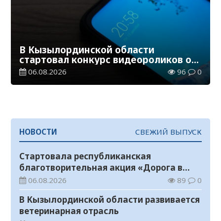
В Кызылординской области
стартовал конкурс видеороликов о
семейных ценностях и Конституции
06.08.2026
96
0
НОВОСТИ
СВЕЖИЙ ВЫПУСК
Стартовала республиканская
благотворительная акция «Дорога в
школу»
06.08.2026
89
0
В Кызылординской области развивается
ветеринарная отрасль