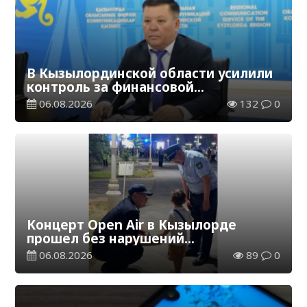
В Кызылординской области усилили
контроль за финансовой
дисциплиной
06.08.2026
132
0
Концерт Open Air в Кызылорде
прошел без нарушений
общественного порядка
06.08.2026
89
0