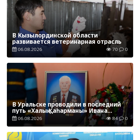
В Кызылординской области
развивается ветеринарная отрасль
06.08.2026
70
0
В Уральске проводили в последний
путь «Халық Қаһарманы» Ивана
Степановича Гапича
06.08.2026
84
0