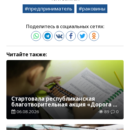
предприниматель
раковины
Поделитесь в социальных сетях:
Читайте также:
Стартовала республиканская
благотворительная акция «Дорога в
школу»
06.08.2026
89
0