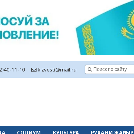
2)40-11-10
kizvesti@mail.ru
КА
СОЦИУМ
КУЛЬТУРА
РУХАНИ ЖАҢҒЫР