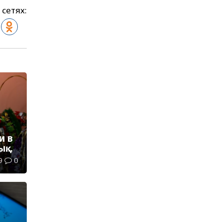
 сетях:
и в
ық
9
0