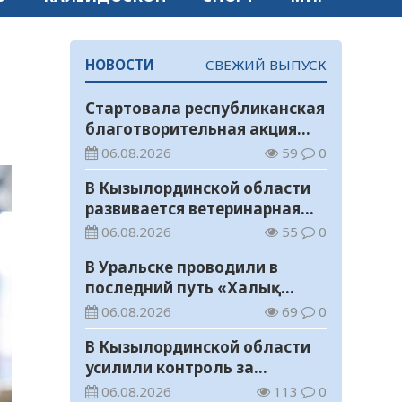
НОВОСТИ
СВЕЖИЙ ВЫПУСК
Стартовала республиканская
благотворительная акция
«Дорога в школу»
06.08.2026
59
0
В Кызылординской области
развивается ветеринарная
отрасль
06.08.2026
55
0
В Уральске проводили в
последний путь «Халық
Қаһарманы» Ивана
06.08.2026
69
0
Степановича Гапича
В Кызылординской области
усилили контроль за
финансовой дисциплиной
06.08.2026
113
0