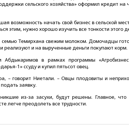
ддержки сельского хозяйства» оформил кредит на 
ошая возможность начать свой бизнес в сельской мес
ься этим, нужно хорошо изучить все тонкости этого д
 семью Темирхана свежим молоком. Домочадцы гото
ции реализуют и на вырученные деньги покупают корм.
ли Абдыкаримов в рамках программы «Агробизнес
арья-1» ссуду и купил пятьсот овец.
а, – говорит Ниетали. – Овцы плодовиты и неприхо
ешил подать заявку.
никшие из-за засухи, будут решены. Главное, что 
сте легче преодолеть все трудности.