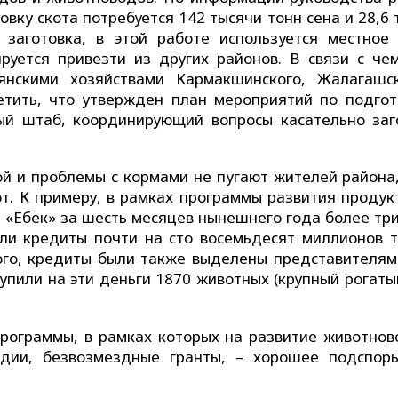
вку скота потребуется 142 тысячи тонн сена и 28,6
заготовка, в этой работе используется местное 
уется привезти из других районов. В связи с че
нскими хозяйствами Кармакшинского, Жалагашс
етить, что утвержден план мероприятий по подгот
ный штаб, координирующий вопросы касательно заг
й и проблемы с кормами не пугают жителей района,
т. К примеру, в рамках программы развития продук
 «Еңбек» за шесть месяцев нынешнего года более тр
и кредиты почти на сто восемьдесят миллионов т
того, кредиты были также выделены представителям
упили на эти деньги 1870 животных (крупный рогаты
рограммы, в рамках которых на развитие животнов
идии, безвозмездные гранты, – хорошее подспор