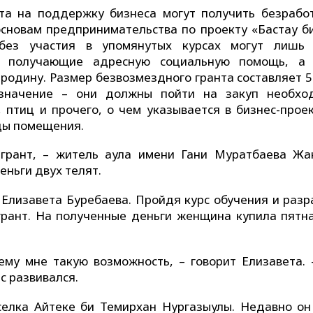
нта на поддержку бизнеса могут получить безрабо
сновам предпринимательства по проекту «Бастау би
без участия в упомянутых курсах могут лишь
, получающие адресную социальную помощь, а
родину. Размер безвозмездного гранта составляет 5
значение – они должны пойти на закуп необхо
 птиц и прочего, о чем указывается в бизнес-проек
ды помещения.
 грант, – житель аула имени Гани Муратбаева Жа
еньги двух телят.
 Елизавета Буребаева. Пройдя курс обучения и разр
грант. На полученные деньги женщина купила пятн
ему мне такую возможность, – говорит Елизавета. 
с развивался.
елка Айтеке би Темирхан Нургазыулы. Недавно он