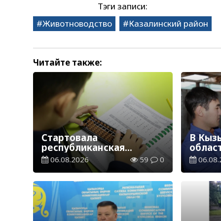
Тэги записи:
Животноводство
Казалинский район
Читайте также:
Стартовала
В Кыз
республиканская
облас
благотворительная
ветер
06.08.2026
59
0
06.08.
акция «Дорога в школу»