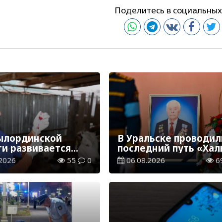
Поделитесь в социальных
ылординской
В Уральске проводил
ти развивается
последний путь «Хал
инарная отрасль
Қаһарманы» Ивана
2026
55
0
06.08.2026
6
Степановича Гапича