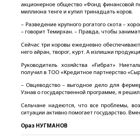
акционерное общество «Фонд финансовой по
миллиона тенге и купил тринадцать коров.
– Разведение крупного рогатого скота – хор
– говорит Темирхан. – Правда, чтобы занимат
Сейчас три коровы ежедневно обеспечивают
него айран, творог, курт. А излишки продук
Руководитель хозяйства «Ғибрат» Ниета
получил в ТОО «Кредитное партнерство «Сырд
– Овцеводство – выгодное дело для фермер
Узнав о государственной программе, я р
Сельчане надеются, что все проблемы, воз
ситуации активно помогает государство. Вме
Ораз НУГМАНОВ