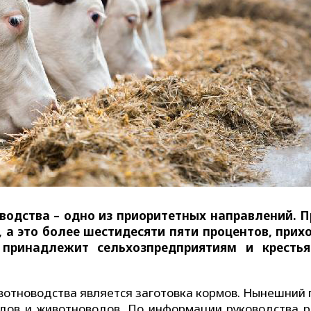
водства – одно из приоритетных направлений. 
, а это более шестидесяти пяти процентов, прих
 принадлежит сельхозпредприятиям и крестья
вотноводства является заготовка кормов. Нынешний 
дов и животноводов. По информации руководства р