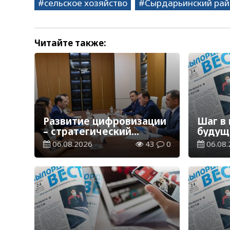
сельское хозяйство
Сырдарьинский рай
Читайте также:
Развитие цифровизации
Шаг в
– стратегический
будущ
приоритет
06.08.2026
43
0
06.08.