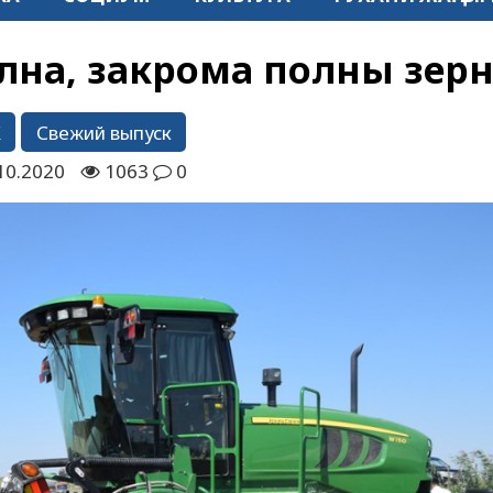
лна, закрома полны зер
К
Свежий выпуск
10.2020
1063
0