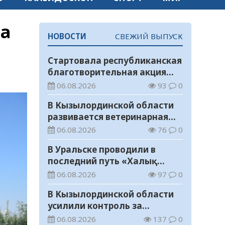
на
НОВОСТИ
СВЕЖИЙ ВЫПУСК
Стартовала республиканская
благотворительная акция
«Дорога в школу»
06.08.2026
93
0
В Кызылординской области
развивается ветеринарная
отрасль
06.08.2026
76
0
В Уральске проводили в
последний путь «Халық
Қаһарманы» Ивана
06.08.2026
97
0
Степановича Гапича
В Кызылординской области
усилили контроль за
финансовой дисциплиной
06.08.2026
137
0