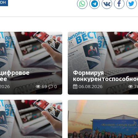
он
 цифровое
Формируя
ее
конкурентоспособно
производство
2026
69
0
06.08.2026
7