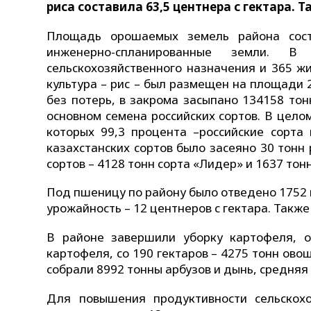
риса составила 63,5 центнера с гектара. 
Площадь орошаемых земель района соста
инженерно-спланированные земли. В
сельскохозяйственного назначения и 365 ж
культура – рис – был размещен на площади 2
без потерь, в закрома засыпано 134158 тон
основном семена российских сортов. В цело
которых 99,3 процента –российские сорта 
казахстанских сортов было засеяно 30 тонн 
сортов – 4128 тонн сорта «Лидер» и 1637 тонн
Под пшеницу по району было отведено 1752 
урожайность – 12 центнеров с гектара. Такж
В районе завершили уборку картофеля, о
картофеля, со 190 гектаров – 4275 тонн ово
собрали 8992 тонны арбузов и дынь, средняя 
Для повышения продуктивности сельскох