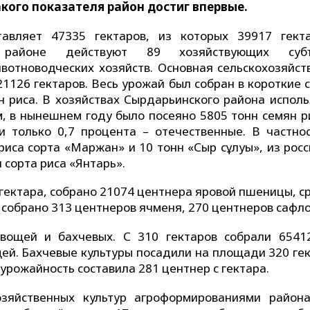
Такого показателя район достиг впервые.
вляет 47335 гектаров, из которых 39917 гект
 районе действуют 89 хозяйствующих субъ
ивотноводческих хозяйств. Основная сельскохозяйст
1126 гектаров. Весь урожай был собран в короткие 
н риса. В хозяйствах Сырдарьинского района исполь
м, в нынешнем году было посеяно 5805 тонн семян ри
и только 0,7 процента – отечественные. В частнос
риса сорта «Маржан» и 10 тонн «Сыр сұлуы», из рос
 сорта риса «Янтарь».
гектара, собрано 21074 центнера яровой пшеницы, с
е собрано 313 центнеров ячменя, 270 центнеров сафло
вощей и бахчевых. С 310 гектаров собрали 6541
щей. Бахчевые культуры посадили на площади 320 ге
урожайность составила 281 центнер с гектара.
озяйственных культур агроформированиями район