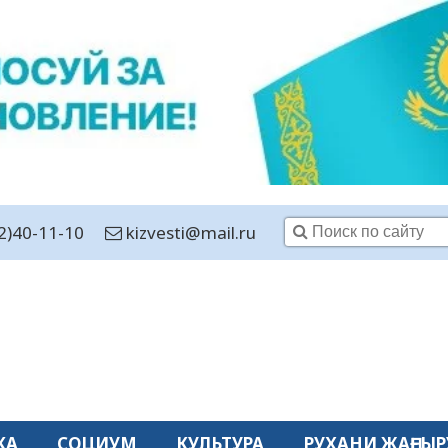
2)40-11-10
kizvesti@mail.ru
КА
СОЦИУМ
КУЛЬТУРА
РУХАНИ ЖАҢҒЫР