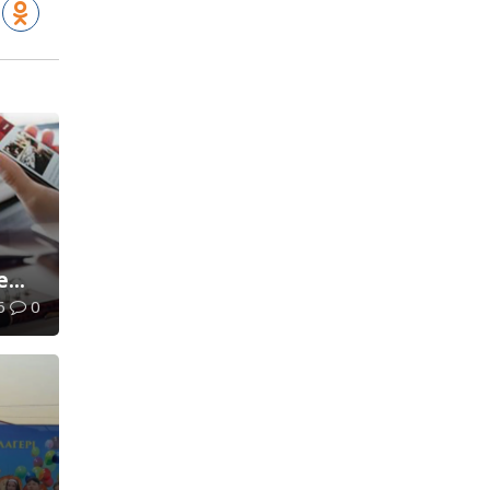
е
6
0