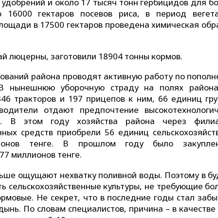
 удобрений и около 17 тысяч тонн гербицидов для бо
о 16000 гектаров посевов риса, в период вегет
площади в 17500 гектаров проведена химическая обр
ай люцерны, заготовили 18904 тонны кормов.
ований района проводят активную работу по пополн
 В нынешнюю уборочную страду на полях район
346 тракторов и 197 прицепов к ним, 66 единиц гру
зводители отдают предпочтение высокотехнологи
ке. В этом году хозяйства района через фил
нных средств приобрели 56 единиц сельскохозяйст
онов тенге. В прошлом году было закупле
77 миллионов тенге.
ольше ощущают нехватку поливной воды. Поэтому в б
ть сельскохозяйственные культуры, не требующие бо
ормовые. Не секрет, что в последние годы стал забы
ынь. По словам специалистов, причина – в качестве