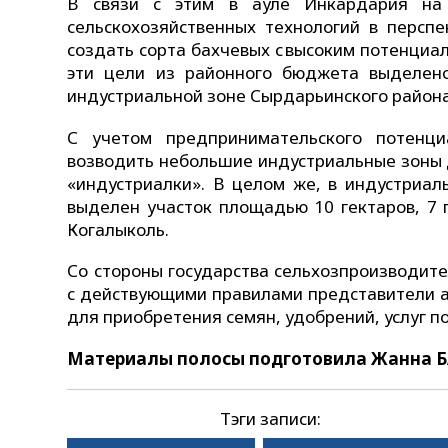
В связи с этим в ауле Инкардария на 
сельскохозяйственных технологий в перспе
создать сорта бахчевых с высоким потенциа
эти цели из районного бюджета выделено
индустриальной зоне Сырдарьинского района
С учетом предпринимательского потенци
возводить небольшие индустриальные зоны 
«индустриалки». В целом же, в индустриал
выделен участок площадью 10 гектаров, 7 г
Когалыколь.
Со стороны государства сельхозпроизводит
с действующими правилами представители а
для приобретения семян, удобрений, услуг п
Материалы полосы подготовила Жанна
Тэги записи: