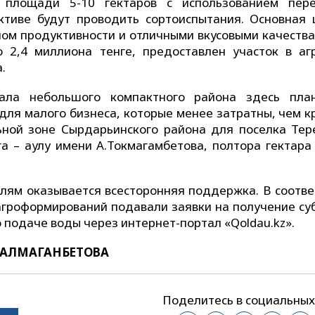
площади 5-10 гектаров с использованием пер
ктиве будут проводить сортоиспытания. Основная 
лом продуктивности и отличными вкусовыми качества
 2,4 миллиона тенге, предоставлен участок в аг
.
ала небольшого компактного района здесь пла
для малого бизнеса, которые менее затратны, чем к
ьной зоне Сырдарьинского района для поселка Тер
а – аулу имени А.Токмагамбетова, полтора гектара 
елям оказывается всесторонняя поддержка. В соотве
гроформирований подавали заявки на получение су
о подаче воды через интернет-портал «Qoldau.kz».
 БАЛМАГАНБЕТОВА
Поделитесь в социальных