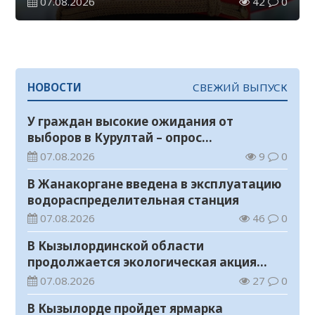
07.08.2026
42
0
НОВОСТИ
СВЕЖИЙ ВЫПУСК
У граждан высокие ожидания от
выборов в Курултай – опрос
общественного мнения
07.08.2026
9
0
В Жанакоргане введена в эксплуатацию
водораспределительная станция
07.08.2026
46
0
В Кызылординской области
продолжается экологическая акция
«Таза Қазақстан»
07.08.2026
27
0
В Кызылорде пройдет ярмарка