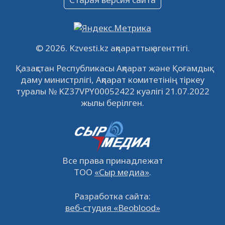
09.12.2022
64118
0
Свободные рабочие места
22.11.2022
16439
0
© 2026. Kzvesti.kz ақпараттық агенттігі.
IPO «КазМунайГаз»: компания проведет
Қазақстан Республикасы Ақпарат және Қоғамдық
встречу с инвесторами в Кызылорде 22
даму министрлігі, Ақпарат комитетінің тіркеу
ноября
21.11.2022
14945
0
туралы № KZ37VPY00052422 куәлігі 21.07.2022
жылы берілген.
Все права принадлежат
ТОО
«Сыр медиа»
.
Разработка сайта:
веб-студия «Beoblood»