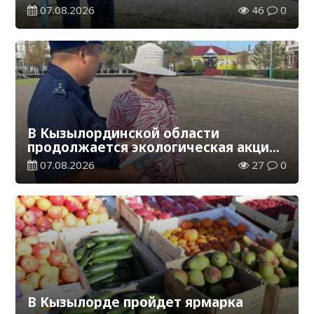
водораспределительная станция
07.08.2026
46
0
В Кызылординской области
продолжается экологическая акция
«Таза Қазақстан»
07.08.2026
27
0
В Кызылорде пройдет ярмарка