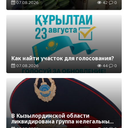
07.08.2026
42
0
Как найти участок для голосования?
07.08.2026
44
0
В Кызылординской области
ликвидирована группа нелегальных
добытчиков золота