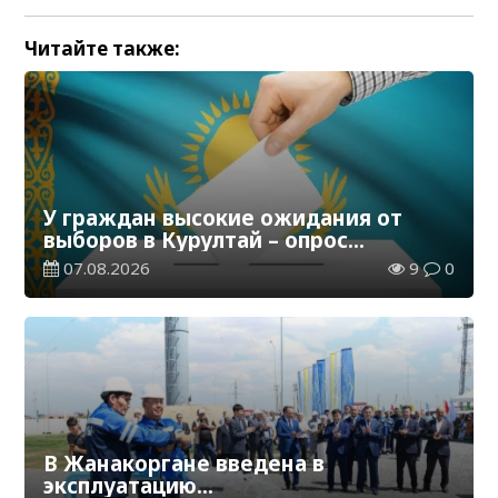
Читайте также:
У граждан высокие ожидания от
выборов в Курултай – опрос
общественного мнения
07.08.2026
9
0
В Жанакоргане введена в
эксплуатацию