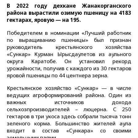
В 2022 году дехкане Жанакорганского
района вырастили озимую пшеницу на 4183
гектарах, яровую — на 195.
Победителем в номинации «Лучший работник
по выращиванию пшеницы» был признан
руководитель крестьянского хозяйства
«Сункар» Курман Ырысдаулетов из аульного
округа Каратобе. Он установил рекорд
урожайности, получив с каждого из 30 гектаров
яровой пшеницы по 44 центнера зерна.
Крестьянское хозяйство «Сункар» — в числе
ведущих агроформирований района. Один из
важных источников дохода
сельхозпроизводителей – люцерна. С 250
гектаров в три укоса здесь собрали тысяча тонн
зеленого корма. Большинство жителей аула
входит в состав «Сункара» со своими
земельными паями.