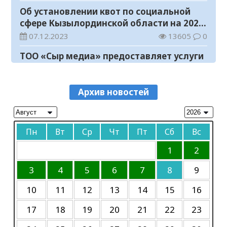
Об установлении квот по социальной
Концерт Open Air в Кызылорде прошел
сфере Кызылординской области на 2024
без нарушений общественного порядка
год
07.12.2023
13605
0
06.08.2026
141
0
ТОО «Сыр медиа» предоставляет услуги
В Кызылординской области стартовал
по размещению предвыборных
конкурс видеороликов о семейных
агитационных материалов кандидатов
07.10.2023
12126
0
ценностях и Конституции
06.08.2026
135
0
в пилотные выборы акимов районов в
Архив новостей
Объявление
областной газете «Кызылординские
Соблюдение правил пожарной
вести»
06.10.2023
46445
0
безопасности – обязанность каждого
Пн
Вт
Ср
Чт
Пт
Сб
Вс
гражданина
Объявление
06.08.2026
87
0
06.10.2023
47116
0
1
2
Состоялось заседание республиканской
комиссии по присуждению
К сведению
3
4
5
6
7
8
9
образовательных грантов
06.08.2026
93
0
30.09.2023
45301
0
10
11
12
13
14
15
16
Требуется корреспондент
17
18
19
20
21
22
23
20.06.2023
11799
0