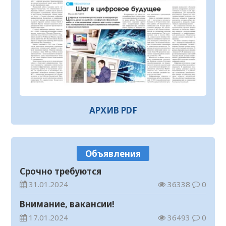
реставрационные работы
07.08.2026
93
0
Прогноз погоды на 7 августа
07.08.2026
52
0
Стартовала республиканская
благотворительная акция «Дорога в
школу»
06.08.2026
134
0
АРХИВ PDF
В Кызылординской области развивается
ветеринарная отрасль
06.08.2026
118
0
Объявления
В Уральске проводили в последний путь
«Халық Қаһарманы» Ивана Степановича
Срочно требуются
Гапича
06.08.2026
143
0
31.01.2024
36338
0
В Кызылординской области усилили
Внимание, вакансии!
контроль за финансовой дисциплиной
17.01.2024
36493
0
06.08.2026
206
0