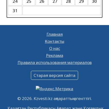
24
25
26
27
28
29
30
В Кызылорде пройдет концерт памяти
Батырхана Шукенова
31
17.05.2023
14351
0
К сведению
28.01.2023
18717
0
Главная
Ищешь работу? Тогда тебе к нам!
Контакты
26.01.2023
16381
0
О нас
Реклама
Объявление
Правила использования материалов
16.12.2022
61053
0
Объявление
Старая версия сайта
09.12.2022
64124
0
Свободные рабочие места
22.11.2022
16442
0
© 2026. Kzvesti.kz ақпараттық агенттігі.
IPO «КазМунайГаз»: компания проведет
Қазақстан Республикасы Ақпарат және Қоғамдық