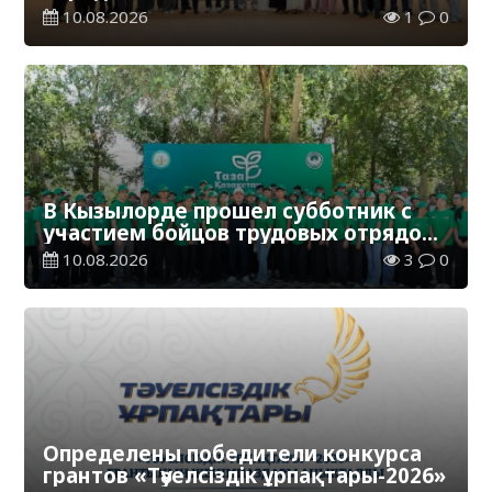
10.08.2026
1
0
В Кызылорде прошел субботник с
участием бойцов трудовых отрядов
«Жасыл ел»
10.08.2026
3
0
Определены победители конкурса
грантов «Тәуелсіздік ұрпақтары-2026»