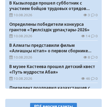
В Кызылорде прошел субботник с
участием бойцов трудовых отрядов
«Жасыл ел»
10.08.2026
3
0
Определены победители конкурса
грантов «Тәуелсіздік ұрпақтары-2026»
10.08.2026
14
0
В Алматы представили фильм
«Алғашқы кітап» о первом сборнике
произведений Абая
10.08.2026
8
0
В музее Кастеева прошел детский квест
«Путь мудрости Абая»
10.08.2026
46
0
Президент поздравил казахстанцев с
Днем Абая
10.08.2026
68
0
PDF версия газеты