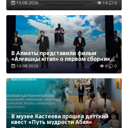
10.08.2026
14
0
В Алматы представили фильм
«Алғашқы кітап» о первом сборнике
произведений Абая
10.08.2026
8
0
В музее Кастеева прошел детский
квест «Путь мудрости Абая»