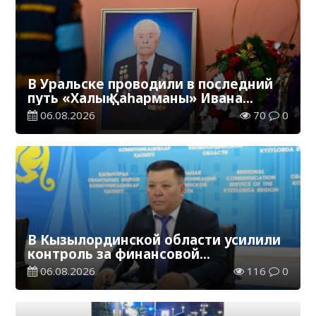
В Уральске проводили в последний
путь «Халық Қаһарманы» Ивана
Степановича Гапича
06.08.2026
70
0
В Кызылординской области усилили
контроль за финансовой
дисциплиной
06.08.2026
116
0