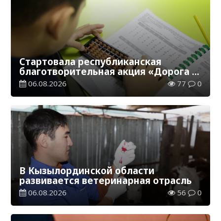
Стартовала республиканская
благотворительная акция «Дорога в
школу»
06.08.2026
77
0
В Кызылординской области
развивается ветеринарная отрасль
06.08.2026
56
0