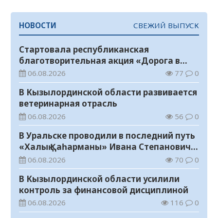
НОВОСТИ
СВЕЖИЙ ВЫПУСК
Стартовала республиканская
благотворительная акция «Дорога в
школу»
06.08.2026
77
0
В Кызылординской области развивается
ветеринарная отрасль
06.08.2026
56
0
В Уральске проводили в последний путь
«Халық Қаһарманы» Ивана Степановича
Гапича
06.08.2026
70
0
В Кызылординской области усилили
контроль за финансовой дисциплиной
06.08.2026
116
0