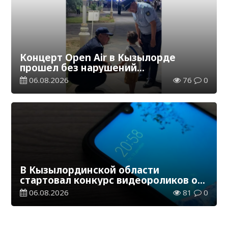
Концерт Open Air в Кызылорде
прошел без нарушений
общественного порядка
06.08.2026
76
0
В Кызылординской области
стартовал конкурс видеороликов о
семейных ценностях и Конституции
06.08.2026
81
0