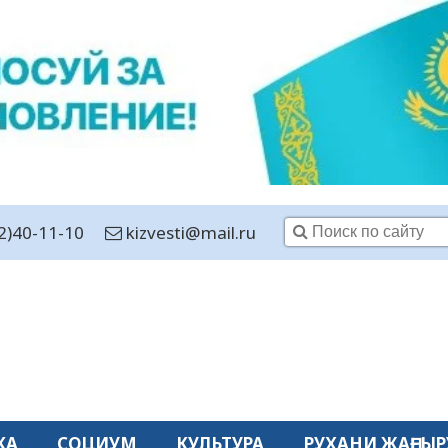
2)40-11-10
kizvesti@mail.ru
КА
СОЦИУМ
КУЛЬТУРА
РУХАНИ ЖАҢҒЫР