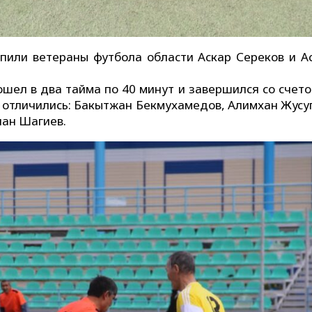
пили ветераны футбола области Аскар Сереков и А
ел в два тайма по 40 минут и завершился со счетом
и отличились: Бакытжан Бекмухамедов, Алимхан Жусу
лан Шагиев.