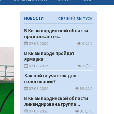
НОВОСТИ
СВЕЖИЙ ВЫПУСК
В Кызылординской области
продолжается
экологическая акция «Таза
07.08.2026
6
0
Қазақстан»
В Кызылорде пройдет
ярмарка
07.08.2026
3
0
Как найти участок для
голосования?
07.08.2026
39
0
В Кызылординской области
ликвидирована группа
нелегальных добытчиков
07.08.2026
35
0