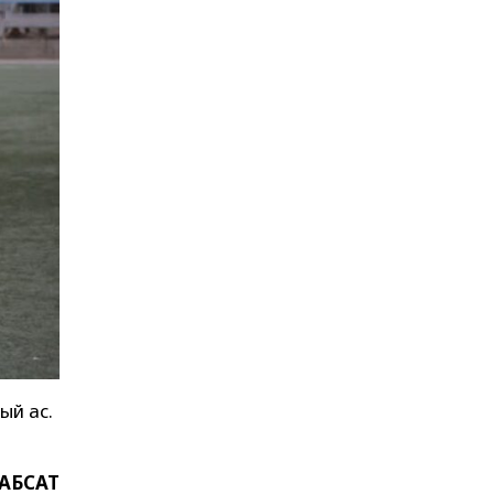
ый ас.
 АБСАТ