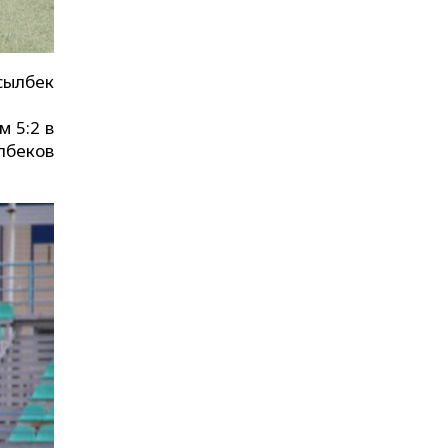
сылбек
 5:2 в
пбеков