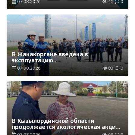
07.08.2026
45
0
В Жанакоргане введена в
эксплуатацию
водораспределительная станция
07.08.2026
83
0
В Кызылординской области
продолжается экологическая акция
«Таза Қазақстан»
07.08.2026
63
0