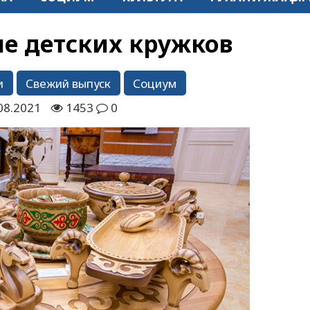
е детских кружков
и
Свежий выпуск
Социум
08.2021
1453
0