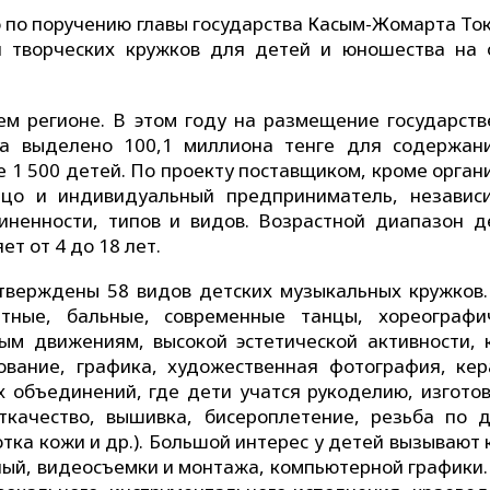
то по поручению главы государства Касым-Жомарта То
и творческих кружков для детей и юношества на 
м регионе. В этом году на размещение государств
та выделено 100,1 миллиона тенге для содержан
 1 500 детей. По проекту поставщиком, кроме орган
ицо и индивидуальный предприниматель, независ
иненности, типов и видов. Возрастной диапазон д
ет от 4 до 18 лет.
утверждены 58 видов детских музыкальных кружков.
етные, бальные, современные танцы, хореографи
ым движениям, высокой эстетической активности, 
сование, графика, художественная фотография, кер
их объединений, где дети учатся рукоделию, изгото
ткачество, вышивка, бисероплетение, резьба по д
тка кожи и др.). Большой интерес у детей вызывают
ьный, видеосъемки и монтажа, компьютерной графики