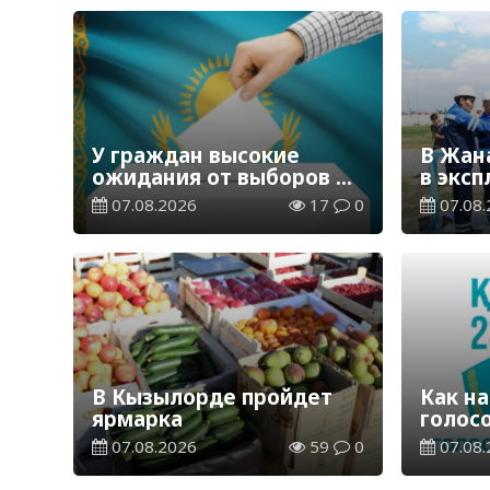
У граждан высокие
В Жан
ожидания от выборов в
в экс
Курултай – опрос
водор
07.08.2026
17
0
07.08.
общественного мнения
станц
В Кызылорде пройдет
Как на
ярмарка
голос
07.08.2026
59
0
07.08.