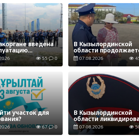
акоргане введена
В Кызылординской
плуатацию
области продолжает
аспределительная
экологическая акция
2026
55
0
07.08.2026
4
ия
«Таза Қазақстан»
йти участок для
В Кызылординской
ования?
области ликвидиров
группа нелегальных
2026
67
0
07.08.2026
5
добытчиков золота