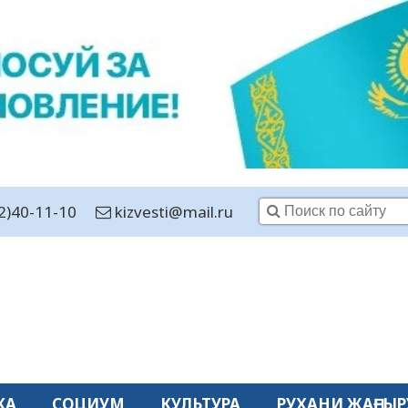
2)40-11-10
kizvesti@mail.ru
КА
СОЦИУМ
КУЛЬТУРА
РУХАНИ ЖАҢҒЫР