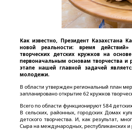
Как известно, Президент Казахстана К
новой реальности: время действий»
творческих детских кружков на основ
первоначальным основам творчества и р
этапе нашей главной задачей являет
молодежи.
В области утвержден региональный план мер
запланировано открытие 62 кружков творчес
Всего по области функционируют 584 детских
В сельских, районных, городских Домах ку
детского творчества. И, как результат, м
Сыра на международных, республиканских и р