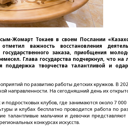
асым-Жомарт Токаев в своем Послании «Казах
 отметил важность восстановления деятель
е государственного заказа, приобщения моло
емесел. Глава государства подчеркнул, что на
ся поддержка творчества талантливой и одар
оприятий по развитию работы детских кружков. В 202
кой направленности. На сегодняшний день их открыто
 и подростковых клубов, где занимаются около 7 000
льтуры и клубах бесплатно проводится работа по ра
ногие талантливые мальчики и девочки представляют
егиональных конкурсах искусств.