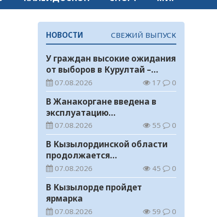
НОВОСТИ
СВЕЖИЙ ВЫПУСК
У граждан высокие ожидания
от выборов в Курултай –
опрос общественного мнения
07.08.2026
17
0
В Жанакоргане введена в
эксплуатацию
водораспределительная
07.08.2026
55
0
станция
В Кызылординской области
продолжается
экологическая акция «Таза
07.08.2026
45
0
Қазақстан»
В Кызылорде пройдет
ярмарка
07.08.2026
59
0