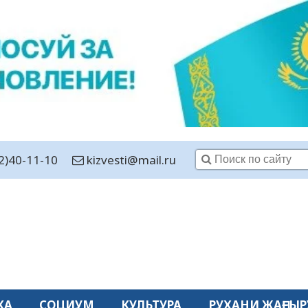
2)40-11-10
kizvesti@mail.ru
КА
СОЦИУМ
КУЛЬТУРА
РУХАНИ ЖАҢҒЫР