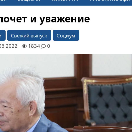
почет и уважение
и
Свежий выпуск
Социум
06.2022
1834
0