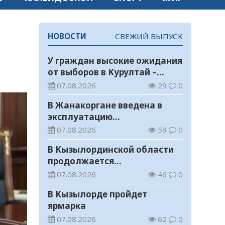
НОВОСТИ
СВЕЖИЙ ВЫПУСК
У граждан высокие ожидания
от выборов в Курултай –
опрос общественного мнения
07.08.2026
29
0
В Жанакоргане введена в
эксплуатацию
водораспределительная
07.08.2026
59
0
станция
В Кызылординской области
продолжается
экологическая акция «Таза
07.08.2026
46
0
Қазақстан»
В Кызылорде пройдет
ярмарка
07.08.2026
62
0