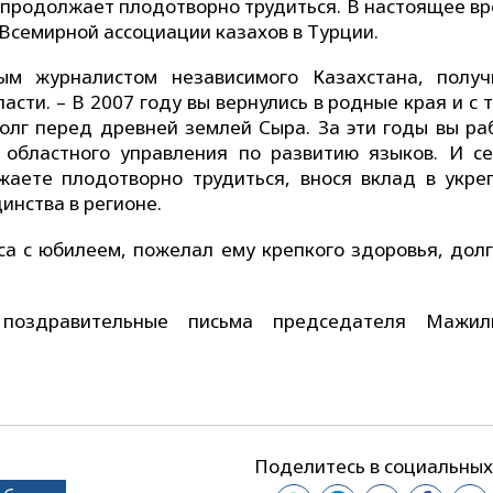
ня продолжает плодотворно трудиться. В настоящее в
Всемирной ассоциации казахов в Турции.
м журналистом независимого Казахстана, полу
сти. – В 2007 году вы вернулись в родные края и с 
олг перед древней землей Сыра. За эти годы вы ра
 областного управления по развитию языков. И се
жаете плодотворно трудиться, внося вклад в укре
инства в регионе.
са с юбилеем, пожелал ему крепкого здоровья, долг
 поздравительные письма председателя Мажи
Поделитесь в социальных