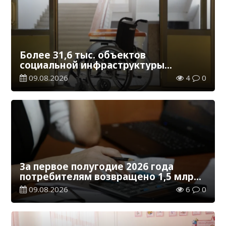
Более 31,6 тыс. объектов
социальной инфраструктуры
адаптированы для лиц с
09.08.2026
4
0
инвалидностью
За первое полугодие 2026 года
потребителям возвращено 1,5 млрд
тенге
09.08.2026
6
0