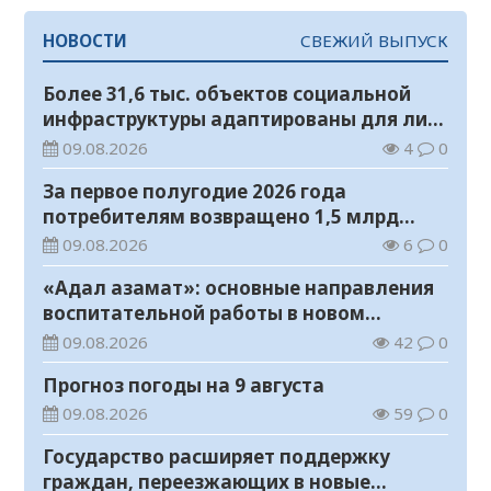
НОВОСТИ
СВЕЖИЙ ВЫПУСК
Более 31,6 тыс. объектов социальной
инфраструктуры адаптированы для лиц
с инвалидностью
09.08.2026
4
0
За первое полугодие 2026 года
потребителям возвращено 1,5 млрд
тенге
09.08.2026
6
0
«Адал азамат»: основные направления
воспитательной работы в новом
учебном году
09.08.2026
42
0
Прогноз погоды на 9 августа
09.08.2026
59
0
Государство расширяет поддержку
граждан, переезжающих в новые