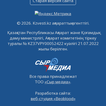
Старая версия сайта
09.12.2022
64139
0
Свободные рабочие места
22.11.2022
16450
0
© 2026. Kzvesti.kz ақпараттық агенттігі.
IPO «КазМунайГаз»: компания проведет
Қазақстан Республикасы Ақпарат және Қоғамдық
встречу с инвесторами в Кызылорде 22
даму министрлігі, Ақпарат комитетінің тіркеу
ноября
21.11.2022
14953
0
туралы № KZ37VPY00052422 куәлігі 21.07.2022
жылы берілген.
Все права принадлежат
ТОО
«Сыр медиа»
.
Разработка сайта:
веб-студия «Beoblood»