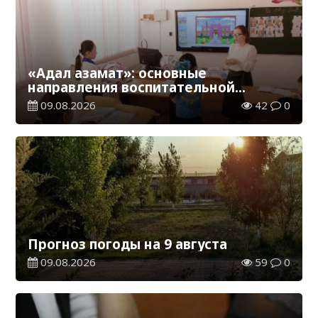
«Адал азамат»: основные
направления воспитательной
работы в новом учебном году
09.08.2026
42
0
Прогноз погоды на 9 августа
09.08.2026
59
0