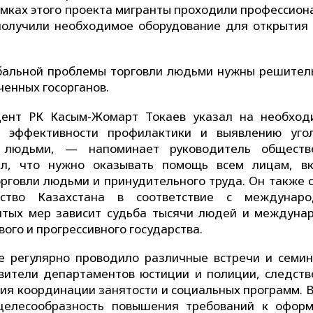
амках этого проекта мигранты проходили профессион
получили необходимое оборудование для открытия 
обальной проблемы торговли людьми нужны решител
енных госорганов.
ент РК Касым-Жомарт Токаев указал на необход
 эффективности профилактики и выявлению уго
й людьми, — напоминает руководитель обществ
тил, что нужно оказывать помощь всем лицам, в
рговли людьми и принудительного труда. Он также с
ьство Казахстана в соответствие с междунар
ятых мер зависит судьба тысячи людей и междуна
вого и прогрессивного государства.
 регулярно проводило различные встречи и семин
вители департаментов юстиции и полиции, следств
ия координации занятости и социальных программ. В
 целесообразность повышения требований к офор