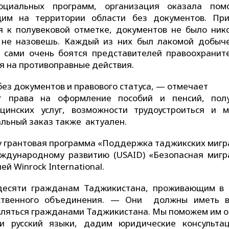
оциальных программ, организация оказала по
им на территории области без документов. Пр
 к полувековой отметке, документов не было нико
е не назовешь. Каждый из них был лакомой добыч
 сами очень боятся представителей правоохранит
ся на противоправные действия.
ез документов и правового статуса, — отмечает
т права на оформление пособий и пенсий, пол
цинских услуг, возможности трудоустроиться и м
альный заказ также актуален.
у грантовая программа «Поддержка таджикских мигр
ждународному развитию (USAID) «Безопасная мигр
й Winrock International.
есяти гражданам Таджикистана, проживающим в
ественного объединения. — Они должны иметь 
являться гражданами Таджикистана. Мы поможем им о
и русский языки, дадим юридические консульта