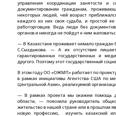
управления координации занятости и с
документировании гражданам, проживающ
некоторых людей, чей возраст приближался
каждого из них своя судьба, и простой е
работорговцев. Ведь люди без документов
органов и никогда не пойдут к ним жаловать
— В Казахстане проживает немало граждан б
С.Сыздыкова. — А их отсутствие лишае
гарантированных государственных и меди
другого. Поэтому этот государственный соци
В этом году ОО «ОЖМП» работает по проект
в рамках инициативы Агентства США по ме
Центральной Азии», реализуемой организацие
— В рамках проекта мы окажем помощь д
области, — пояснила руководитель общ
жительство в нашей стране или в прошлом 
новую профессию, изучить казахский ил