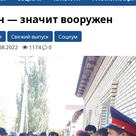
 — значит вооружен
и
Свежий выпуск
Социум
08.2022
1174
0