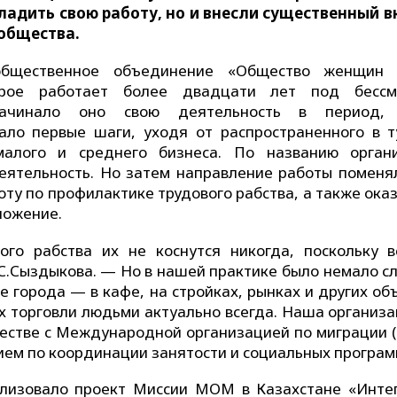
ладить свою работу, но и внесли существенный в
 общества.
щественное объединение «Общество женщин 
орое работает более двадцати лет под бессм
Начинало оно свою деятельность в период, 
ало первые шаги, уходя от распространенного в т
алого и среднего бизнеса. По названию орган
деятельность. Но затем направление работы поменял
оту по профилактике трудового рабства, а также ок
ложение.
го рабства их не коснутся никогда, поскольку в
 С.Сыздыкова. — Но в нашей практике было немало сл
 города — в кафе, на стройках, рынках и других об
х торговли людьми актуально всегда. Наша организа
ичестве с Международной организацией по миграции 
ем по координации занятости и социальных програм
лизовало проект Миссии МОМ в Казахстане «Инте