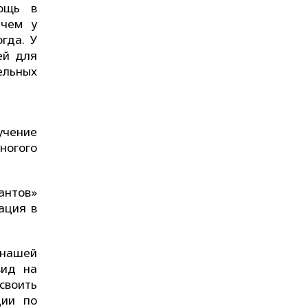
мощь в
ичем у
гда. У
ей для
ельных
учение
ногого
антов»
ация в
 нашей
вид на
своить
ции по