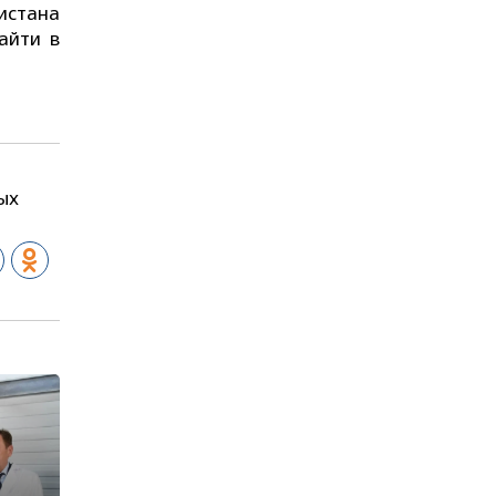
истана
айти в
ых