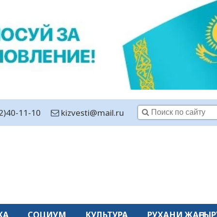
2)40-11-10
kizvesti@mail.ru
КА
СОЦИУМ
КУЛЬТУРА
РУХАНИ ЖАҢҒЫР