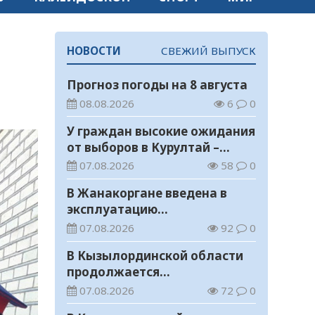
НОВОСТИ
СВЕЖИЙ ВЫПУСК
Прогноз погоды на 8 августа
08.08.2026
6
0
У граждан высокие ожидания
от выборов в Курултай –
опрос общественного мнения
07.08.2026
58
0
В Жанакоргане введена в
эксплуатацию
водораспределительная
07.08.2026
92
0
станция
В Кызылординской области
продолжается
экологическая акция «Таза
07.08.2026
72
0
Қазақстан»