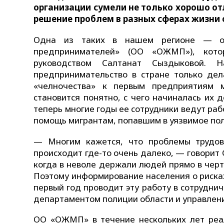
организации сумели не только хорошо от
решение проблем в разных сферах жизни
Одна из таких в нашем регионе — об
предпринимателей» (ОО «ОЖМП»), кот
руководством Салтанат Сыздыковой. 
предпринимательство в стране только дел
«челночества» к первым предприятиям м
становится понятно, с чего начиналась их 
теперь многие годы ее сотрудники ведут раб
помощь мигрантам, попавшим в уязвимое по
— Многим кажется, что проблемы трудово
происходит где-то очень далеко, — говорит
когда в неволе держали людей прямо в черте
Поэтому информирование населения о риска
первый год проводит эту работу в сотрудн
департаментом полиции области и управлени
ОО «ОЖМП» в течение нескольких лет реа