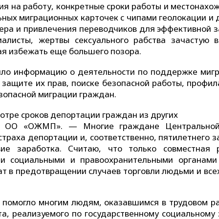
ия на работу, конкретные сроки работы и местонахо
ьных миграционных карточек с чипами геолокации и д
ьера и привлечения переводчиков для эффективной 
иалисты, жертвы сексуального рабства зачастую 
ая избежать еще большего позора.
ло информацию о деятельности по поддержке мигр
 защите их прав, поиске безопасной работы, профил
езопасной миграции граждан.
отре сроков депортации граждан из других
ль ОО «ОЖМП». — Многие граждане Центрально
страха депортации и, соответственно, пятилетнего з
вие заработка. Считаю, что только совместная 
ми социальными и правоохранительными органами
ат в предотвращении случаев торговли людьми и все
помогло многим людям, оказавшимся в трудовом ра
та, реализуемого по государственному социальному 