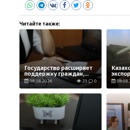
Читайте также:
Государство расширяет
Казах
поддержку граждан,
экспо
переезжающих в новые
тонн з
08.08.2026
23
0
08.08.
регионы для работы
зерно