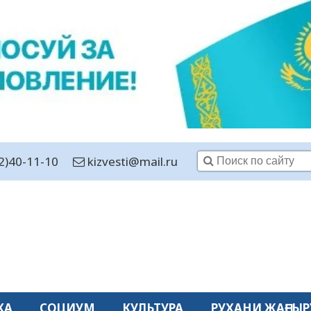
2)40-11-10
kizvesti@mail.ru
КА
СОЦИУМ
КУЛЬТУРА
РУХАНИ ЖАҢҒЫР