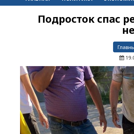
Подросток спас р
н
Главны
19.