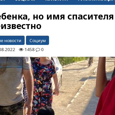
ебенка, но имя спасителя
еизвестно
е новости
Социум
08.2022
1458
0