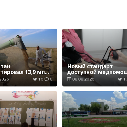
стан
Новый стандарт
ртировал 13,9 млн
доступной медпомощ
ерна и муки в
более 1 млн
2026
16
0
08.08.2026
1
вом эквиваленте
казахстанцев получи
телемедицинские
услуги