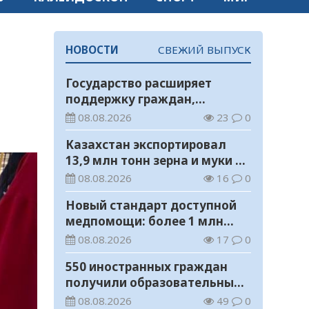
НОВОСТИ
СВЕЖИЙ ВЫПУСК
Государство расширяет
поддержку граждан,
переезжающих в новые
08.08.2026
23
0
регионы для работы
Казахстан экспортировал
13,9 млн тонн зерна и муки в
зерновом эквиваленте
08.08.2026
16
0
Новый стандарт доступной
медпомощи: более 1 млн
казахстанцев получили
08.08.2026
17
0
телемедицинские услуги
550 иностранных граждан
получили образовательные
гранты для обучения в
08.08.2026
49
0