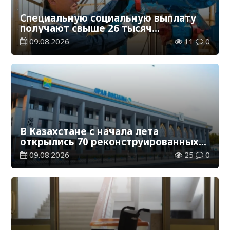
Специальную социальную выплату
получают свыше 26 тысяч
работников, занятых во вредных
09.08.2026
11
0
условиях труда
В Казахстане с начала лета
открылись 70 реконструированных
железнодорожных вокзалов
09.08.2026
25
0