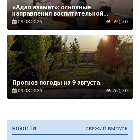
«Адал азамат»: основные
направления воспитательной
работы в новом учебном году
09.08.2026
59
0
Прогноз погоды на 9 августа
09.08.2026
76
0
НОВОСТИ
СВЕЖИЙ ВЫПУСК