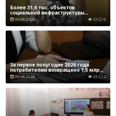
Более 31,6 тыс. объектов
социальной инфраструктуры
адаптированы для лиц с
09.08.2026
22
0
инвалидностью
За первое полугодие 2026 года
потребителям возвращено 1,5 млрд
тенге
09.08.2026
23
0