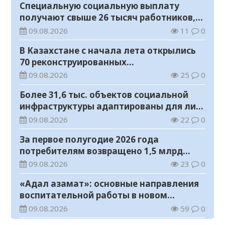
Специальную социальную выплату
получают свыше 26 тысяч работников,
занятых во вредных условиях труда
09.08.2026
11
0
В Казахстане с начала лета открылись
70 реконструированных
железнодорожных вокзалов
09.08.2026
25
0
Более 31,6 тыс. объектов социальной
инфраструктуры адаптированы для лиц
с инвалидностью
09.08.2026
22
0
За первое полугодие 2026 года
потребителям возвращено 1,5 млрд
тенге
09.08.2026
23
0
«Адал азамат»: основные направления
воспитательной работы в новом
учебном году
09.08.2026
59
0