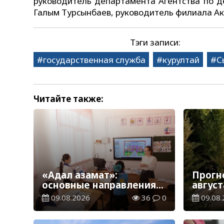
руководитель департамента Агентства по д
Галым Турсынбаев, руководитель филиала А
Тэги записи:
государственная служба
курултай
С
Читайте также:
«Адал азамат»:
Прогн
основные направления
август
воспитательной работы
09.08.2026
36
0
09.08.
в новом учебном году