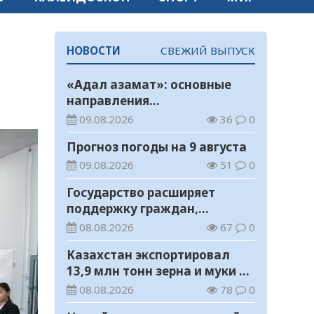
НОВОСТИ
СВЕЖИЙ ВЫПУСК
«Адал азамат»: основные
направления
воспитательной работы в
09.08.2026
36
0
новом учебном году
Прогноз погоды на 9 августа
09.08.2026
51
0
Государство расширяет
поддержку граждан,
переезжающих в новые
08.08.2026
67
0
регионы для работы
Казахстан экспортировал
13,9 млн тонн зерна и муки в
зерновом эквиваленте
08.08.2026
78
0