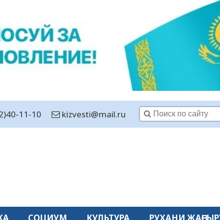
2)40-11-10
kizvesti@mail.ru
КА
СОЦИУМ
КУЛЬТУРА
РУХАНИ ЖАҢҒЫР