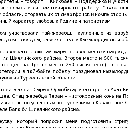
итеты, – говорит Т. Киикбаев. – Поддержка и участ
выстроить и систематизировать работу. Самое гла
 области, оторвать их от смартфонов и компьютерных
нный характер, любовь к Родине и патриотизм.
вом участвовали тай-жеребцы, купленные из зару
 другом – скакуны, разведенные в Кызылординской об
первой категории тай-жарыс первое место и награду
 из Шиелийского района. Второе место и 500 тысяч
го центра. Третье место (250 тысяч тенге) – его н
атегории в тай-байге победу праздновал кызылорд
унов из Туркестанской области.
етний всадник Сырым Орынбасар и его тренер Ахат К
ущее. Отец жеребца Теран – чистокровный конь из П
 известны по успешным выступлениям в Казахстане. С
селе Бала би Шиелийского района.
уову, который попросил меня подготовить стриг
шнего дня Бокен участвовал всего в двух соревнова