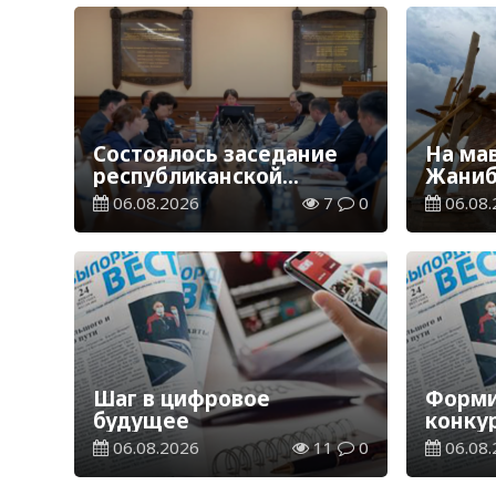
Состоялось заседание
На ма
республиканской
Жаниб
комиссии по
продо
06.08.2026
7
0
06.08.
присуждению
реста
образовательных
работ
грантов
Шаг в цифровое
Форми
будущее
конку
произ
06.08.2026
11
0
06.08.