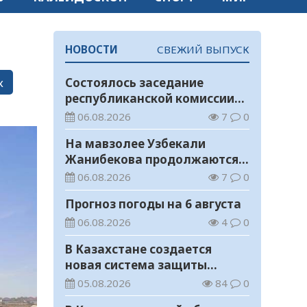
НОВОСТИ
СВЕЖИЙ ВЫПУСК
к
Состоялось заседание
республиканской комиссии
по присуждению
06.08.2026
7
0
образовательных грантов
На мавзолее Узбекали
Жанибекова продолжаются
реставрационные работы
06.08.2026
7
0
Прогноз погоды на 6 августа
06.08.2026
4
0
В Казахстане создается
новая система защиты
средств ОСМС от
05.08.2026
84
0
необоснованных выплат