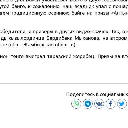
угой байге, к сожалению, наш всадник упал с лошад
ждем традиционную осеннюю байге на призы «Алтын
бедители, и призеры в других видах скачек. Так, в 
шадь кызылординца Бердибека Мыханова, на втором
вое (оба – Жамбылская область).
лион тенге выиграл таразский жеребец. Призы за вт
Поделитесь в социальных