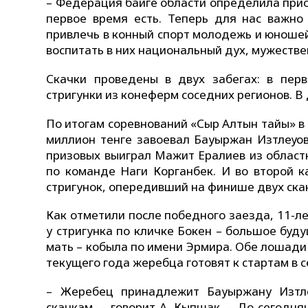
– Федерация байге области определила приор
первое время есть. Теперь для нас важно 
привлечь в конный спорт молодежь и юношей
воспитать в них национальный дух, мужестве
Скачки проведены в двух забегах: в пер
стригунки из конеферм соседних регионов. В
По итогам соревнований «Сыр Алтын тайы» в 
миллион тенге завоевал Бауыржан Изтлеуов
призовых выиграл Мажит Ералиев из областно
по команде Наги Корганбек. И во второй к
стригунок, опередивший на финише двух скак
Как отметили после победного заезда, 11-л
у стригунка по кличке Бокен – большое буд
мать – кобыла по имени Эрмира. Обе лошади
текущего года жеребца готовят к стартам в 
– Жеребец принадлежит Бауыржану Изтле
скачкам, – говорит А. Кыпшак. – До сегодня