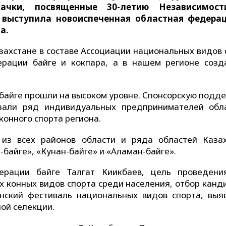
ачки, посвященные 30-летию Независимост
 выступила новоиспеченная областная федера
а.
захстане в составе Ассоциации национальных видов 
рации байге и кокпара, а в нашем регионе созд
байге прошли на высоком уровне. Спонсорскую подде
азали ряд индивидуальных предпринимателей обл
онного спорта региона.
 из всех районов области и ряда областей Казах
байге», «Кунан-байге» и «Аламан-байге».
ерации байге Талгат Киикбаев, цель проведени
х конных видов спорта среди населения, отбор канд
нский фестиваль национальных видов спорта, выя
ой селекции.