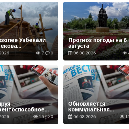
взолее Узбекали
Прогноз погоды на 6
екова
августа
лжаются
2026
7
0
06.08.2026
врационные
ы
руя
Обновляется
рентоспособное
коммунальная
водство
инфраструктура
2026
15
0
06.08.2026
1