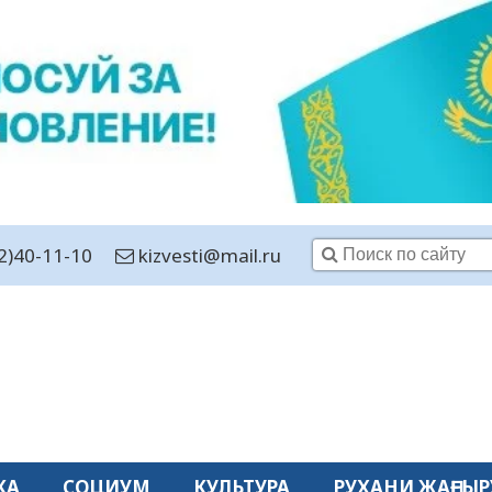
2)40-11-10
kizvesti@mail.ru
КА
СОЦИУМ
КУЛЬТУРА
РУХАНИ ЖАҢҒЫР